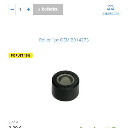
U košaricu
Usporedite
Roller 1pc OEM B014273
POPUST 15%
4,00 €