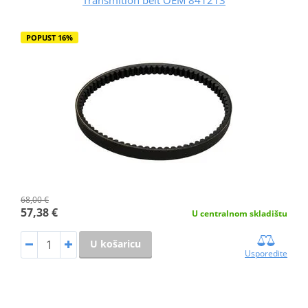
POPUST 16%
68,00 €
57,38 €
U centralnom skladištu
U košaricu
Usporedite