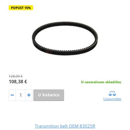
POPUST 15%
128,00 €
108,38 €
U centralnom skladištu
U košaricu
Usporedite
Transmition belt OEM 83025R