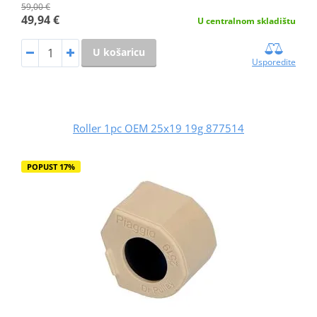
59,00 €
49,94 €
U centralnom skladištu
U košaricu
Usporedite
Roller 1pc OEM 25x19 19g 877514
POPUST 17%