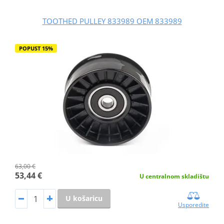
TOOTHED PULLEY 833989 OEM 833989
POPUST 15%
63,00 €
53,44 €
U centralnom skladištu
U košaricu
Usporedite