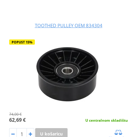
TOOTHED PULLEY OEM 834304
POPUST 15%
74,00 €
62,69 €
U centralnom skladištu
U košaricu