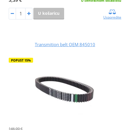
3,39 €
U centralnom skladištu
U košaricu
Usporedite
Transmition belt OEM 845010
POPUST 15%
146,00 €