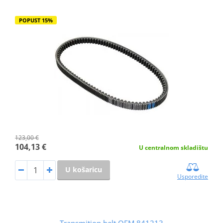
POPUST 15%
123,00 €
104,13 €
U centralnom skladištu
U košaricu
Usporedite
Transmition belt OEM 841213