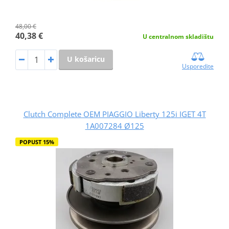
48,00 €
40,38 €
U centralnom skladištu
U košaricu
Usporedite
Clutch Complete OEM PIAGGIO Liberty 125i IGET 4T
1A007284 Ø125
POPUST 15%