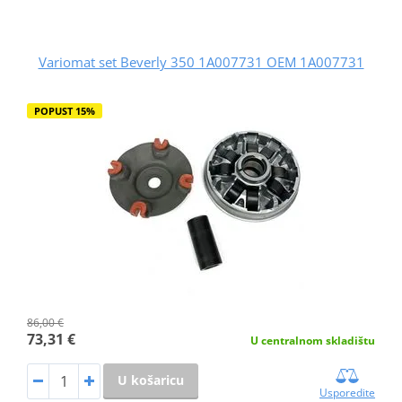
Variomat set Beverly 350 1A007731 OEM 1A007731
POPUST 15%
86,00 €
73,31 €
U centralnom skladištu
U košaricu
Usporedite