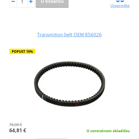
U košaricu
Usporedite
Transmition belt OEM 856026
POPUST 15%
76,00 €
64,81 €
U centralnom skladištu