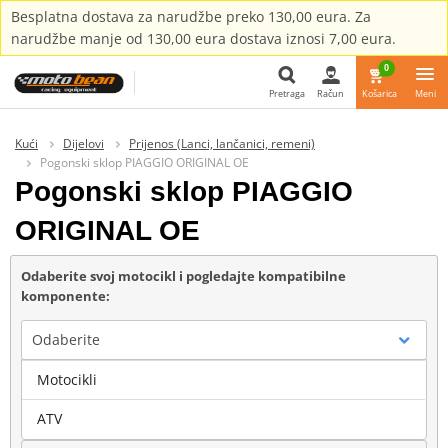
Besplatna dostava za narudžbe preko 130,00 eura. Za
narudžbe manje od 130,00 eura dostava iznosi 7,00 eura.
0
Pretraga
Račun
Košarica
Meni
Pretraga
Kući
Dijelovi
Prijenos (Lanci, lančanici, remeni)
Pogonski sklop PIAGGIO ORIGINAL OE
Pogonski sklop PIAGGIO
ORIGINAL OE
Odaberite svoj motocikl i pogledajte kompatibilne
komponente:
Odaberite
Motocikli
Marka
ATV