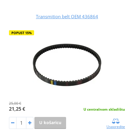
Transmition belt OEM 436864
POPUST 15%
25,00 €
21,25 €
U centralnom skladištu
U košaricu
Usporedite