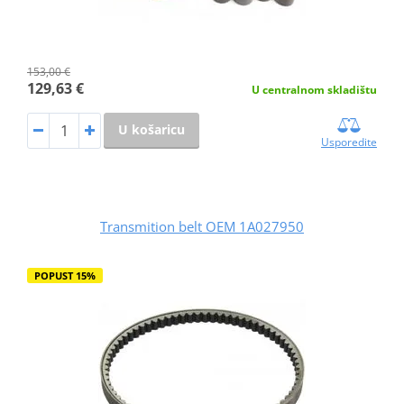
153,00 €
129,63 €
U centralnom skladištu
U košaricu
Usporedite
Transmition belt OEM 1A027950
POPUST 15%