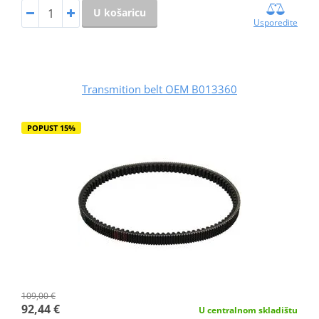
U košaricu
Usporedite
Transmition belt OEM B013360
POPUST 15%
109,00 €
92,44 €
U centralnom skladištu