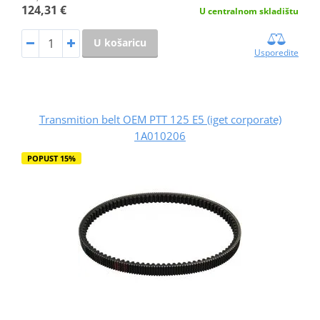
124,31 €
U centralnom skladištu
U košaricu
Usporedite
Transmition belt OEM PTT 125 E5 (iget corporate)
1A010206
POPUST 15%