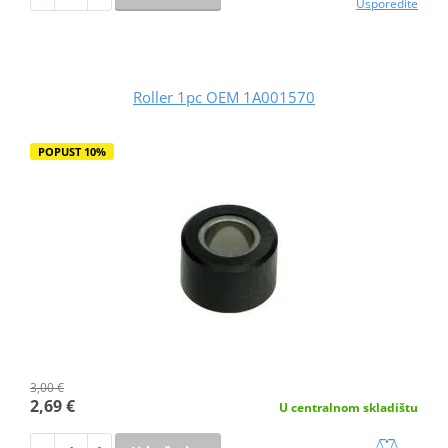
Usporedite
Roller 1pc OEM 1A001570
POPUST 10%
3,00 €
2,69 €
U centralnom skladištu