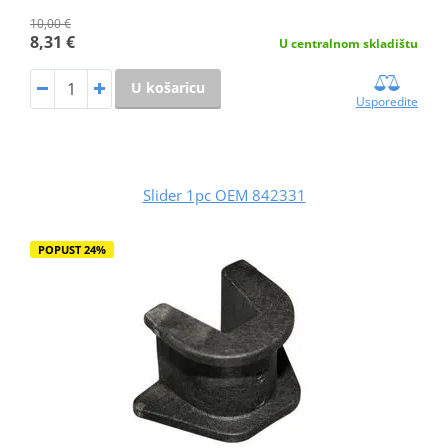
10,00 €
8,31 €
U centralnom skladištu
U košaricu
Usporedite
Slider 1pc OEM 842331
POPUST 24%