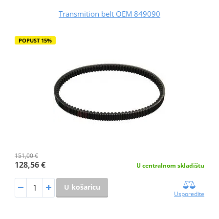
Transmition belt OEM 849090
POPUST 15%
151,00 €
128,56 €
U centralnom skladištu
U košaricu
Usporedite