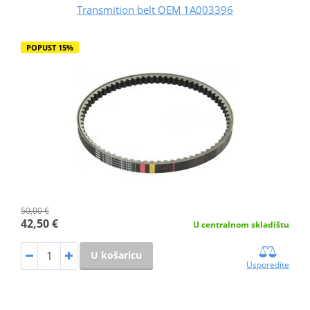
Transmition belt OEM 1A003396
POPUST 15%
50,00 €
42,50 €
U centralnom skladištu
U košaricu
Usporedite