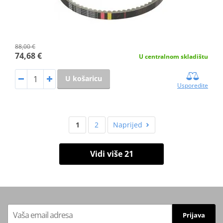
88,00 €
74,68 €
U centralnom skladištu
U košaricu
Usporedite
1
2
Naprijed
Vidi više 21
Prijava