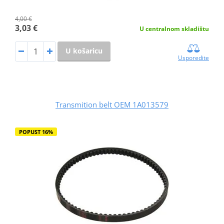
4,00 €
3,03 €
U centralnom skladištu
U košaricu
Usporedite
Transmition belt OEM 1A013579
POPUST 16%