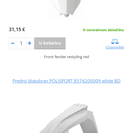
31,15 €
U centralnom skladištu
U košaricu
Usporedite
Front fender restyling red
Prednji blatobran POLISPORT 8574200009 white BD