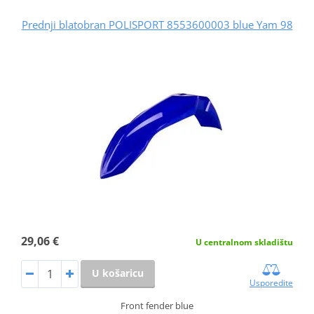
Prednji blatobran POLISPORT 8553600003 blue Yam 98
29,06 €
U centralnom skladištu
U košaricu
Usporedite
Front fender blue