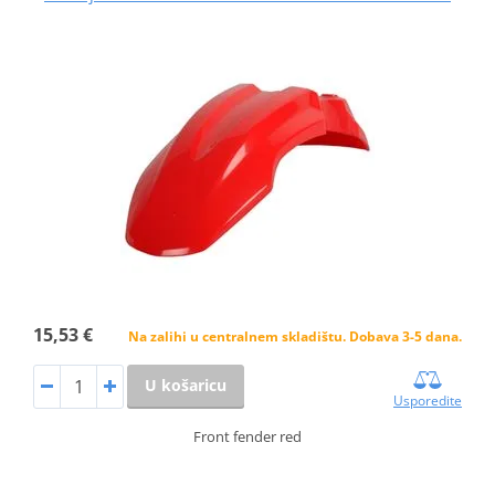
15,53 €
Na zalihi u centralnem skladištu. Dobava 3-5 dana.
U košaricu
Usporedite
Front fender red