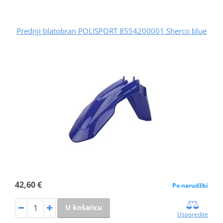
Prednji blatobran POLISPORT 8554200001 Sherco blue
42,60 €
Po narudžbi
U košaricu
Usporedite