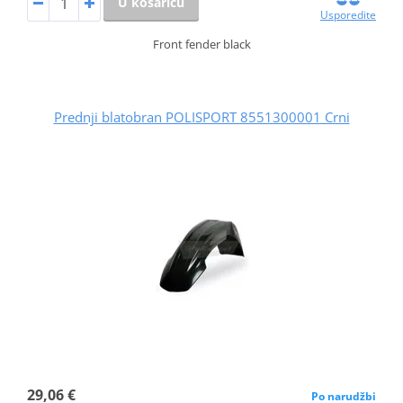
U košaricu
Usporedite
Front fender black
Prednji blatobran POLISPORT 8551300001 Crni
29,06 €
Po narudžbi