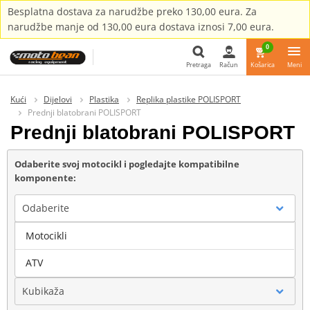
Besplatna dostava za narudžbe preko 130,00 eura. Za
narudžbe manje od 130,00 eura dostava iznosi 7,00 eura.
0
Pretraga
Račun
Košarica
Meni
Pretraga
Kući
Dijelovi
Plastika
Replika plastike POLISPORT
Prednji blatobrani POLISPORT
Prednji blatobrani POLISPORT
Odaberite svoj motocikl i pogledajte kompatibilne
komponente:
Odaberite
Motocikli
Marka
ATV
Kubikaža