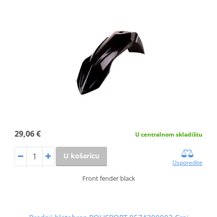
29,06 €
U centralnom skladištu
U košaricu
Usporedite
Front fender black