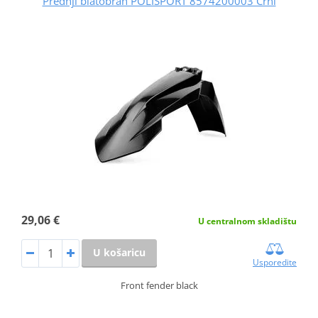
Prednji blatobran POLISPORT 8574200003 Crni
29,06 €
U centralnom skladištu
U košaricu
Usporedite
Front fender black