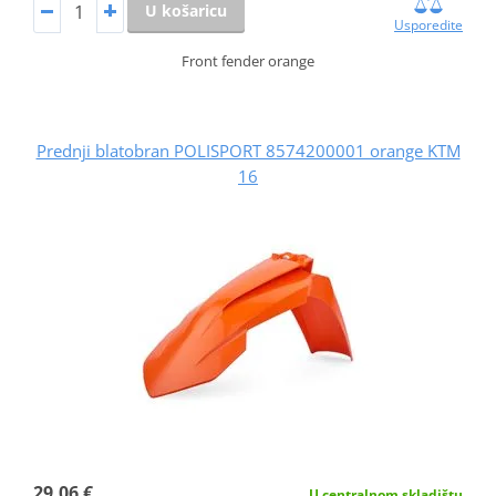
U košaricu
Usporedite
Front fender orange
Prednji blatobran POLISPORT 8574200001 orange KTM
16
29,06 €
U centralnom skladištu