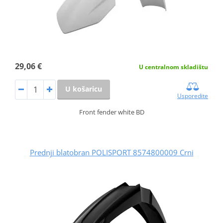
29,06 €
U centralnom skladištu
U košaricu
Usporedite
Front fender white BD
Prednji blatobran POLISPORT 8574800009 Crni