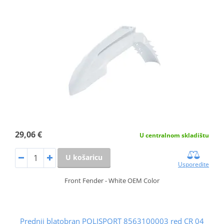
29,06 €
U centralnom skladištu
U košaricu
Usporedite
Front Fender - White OEM Color
Prednji blatobran POLISPORT 8563100003 red CR 04