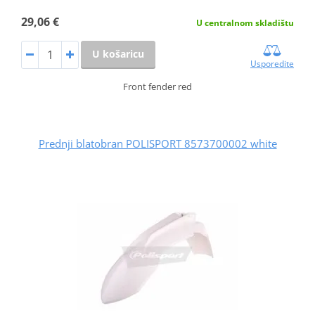
29,06 €
U centralnom skladištu
U košaricu
Usporedite
Front fender red
Prednji blatobran POLISPORT 8573700002 white