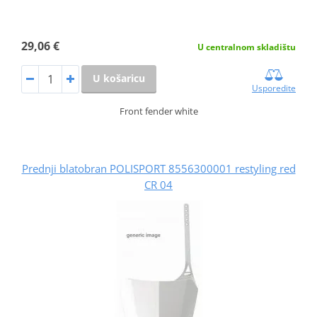
29,06 €
U centralnom skladištu
U košaricu
Usporedite
Front fender white
Prednji blatobran POLISPORT 8556300001 restyling red
CR 04