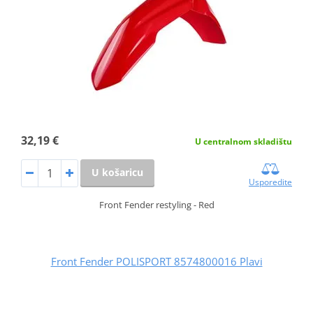
32,19 €
U centralnom skladištu
U košaricu
Usporedite
Front Fender restyling - Red
Front Fender POLISPORT 8574800016 Plavi