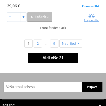
29,06 €
Po narudžbi
U košaricu
Usporedite
Front fender black
1
2
…
9
Naprijed
Vidi više 21
Prijava
POMOĆ