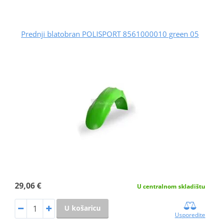
Prednji blatobran POLISPORT 8561000010 green 05
29,06 €
U centralnom skladištu
U košaricu
Usporedite