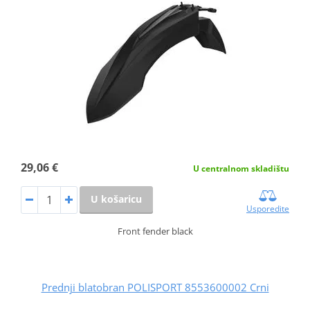
29,06 €
U centralnom skladištu
U košaricu
Usporedite
Front fender black
Prednji blatobran POLISPORT 8553600002 Crni