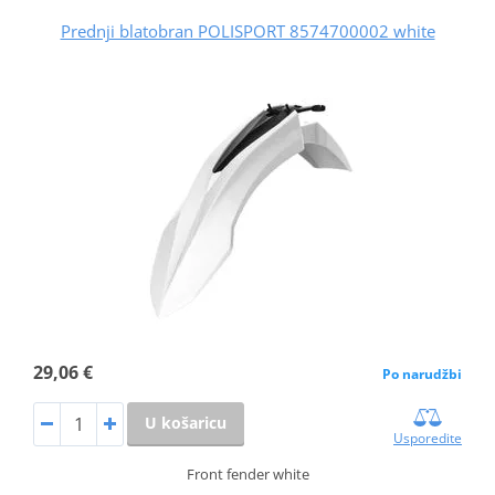
Prednji blatobran POLISPORT 8574700002 white
29,06 €
Po narudžbi
U košaricu
Usporedite
Front fender white