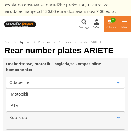
Besplatna dostava za narudžbe preko 130,00 eura. Za
narudžbe manje od 130,00 eura dostava iznosi 7,00 eura.
0
Pretraga
Račun
Košarica
Meni
Pretraga
Kući
Dijelovi
Plastika
Rear number plates ARIETE
Rear number plates ARIETE
Odaberite svoj motocikl i pogledajte kompatibilne
komponente:
Odaberite
Motocikli
Marka
ATV
Kubikaža