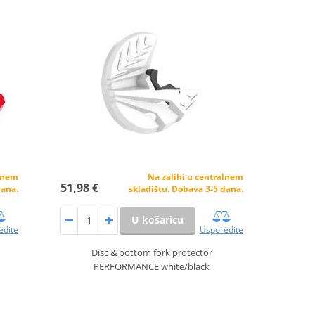
alnem
Na zalihi u centralnem
51,98 €
dana.
skladištu. Dobava 3-5 dana.
U košaricu
edite
Usporedite
Disc & bottom fork protector
PERFORMANCE white/black