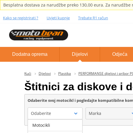
Besplatna dostava za narudžbe preko 130,00 eura. Za narudžbe m
Kako se registrirati ?
Uvjeti kupnje
Trebate R1 račun
Dodatna oprema
Dijelovi
Odjeća
Kući
Dijelovi
Plastika
PERFORMANSE dijelovi i pribor 
Štitnici za diskove i
Odaberite svoj motocikl i pogledajte kompatibilne k
Odaberite
Marka
Motocikli