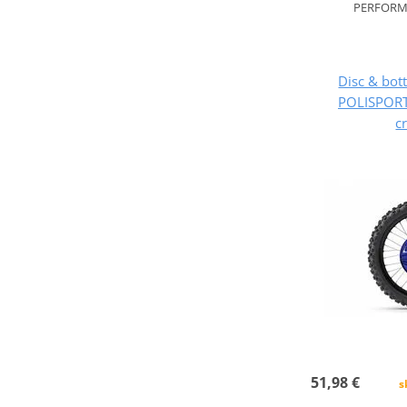
PERFORMA
Disc & bot
POLISPORT
c
51,98 €
s