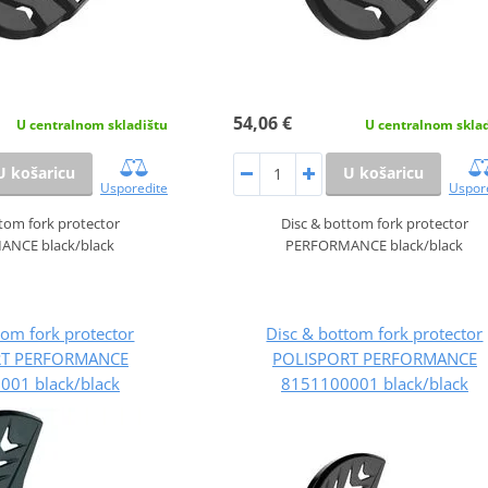
54,06 €
U centralnom skladištu
U centralnom skla
U košaricu
U košaricu
Usporedite
Uspor
tom fork protector
Disc & bottom fork protector
NCE black/black
PERFORMANCE black/black
tom fork protector
Disc & bottom fork protector
RT PERFORMANCE
POLISPORT PERFORMANCE
001 black/black
8151100001 black/black