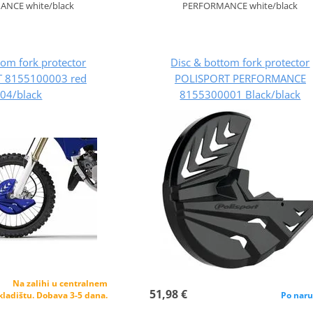
NCE white/black
PERFORMANCE white/black
tom fork protector
Disc & bottom fork protector
 8155100003 red
POLISPORT PERFORMANCE
r04/black
8155300001 Black/black
Na zalihi u centralnem
51,98 €
kladištu. Dobava 3-5 dana.
Po naru