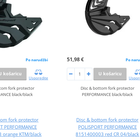
51,98 €
Po narudžbi
Po naru
U košaricu
U košaricu
Usporedite
Uspor
tom fork protector
Disc & bottom fork protector
NCE black/black
PERFORMANCE black/black
tom fork protector
Disc & bottom fork protector
RT PERFORMANCE
POLISPORT PERFORMANCE
 orange KTM/black
8151400003 red CR 04/black