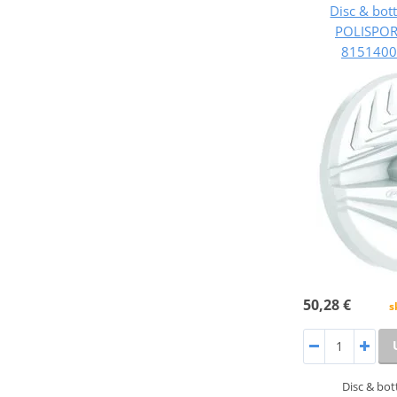
Disc & bot
POLISPO
8151400
50,28 €
s
Disc & bot