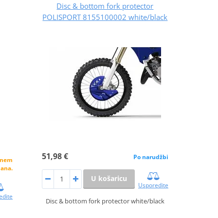
Disc & bottom fork protector
POLISPORT 8155100002 white/black
51,98 €
Po narudžbi
alnem
dana.
U košaricu
Usporedite
edite
Disc & bottom fork protector white/black