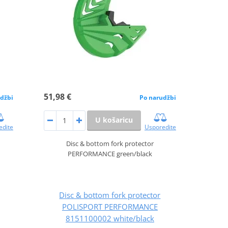
51,98 €
džbi
Po narudžbi
U košaricu
edite
Usporedite
Disc & bottom fork protector
PERFORMANCE green/black
Disc & bottom fork protector
POLISPORT PERFORMANCE
8151100002 white/black