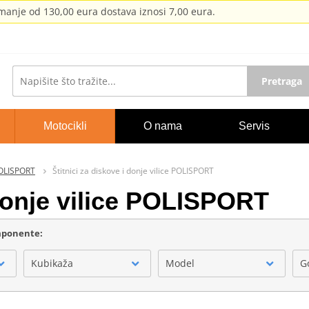
anje od 130,00 eura dostava iznosi 7,00 eura.
Pretraga
Motocikli
O nama
Servis
POLISPORT
Štitnici za diskove i donje vilice POLISPORT
 donje vilice POLISPORT
omponente:
Kubikaža
Model
G