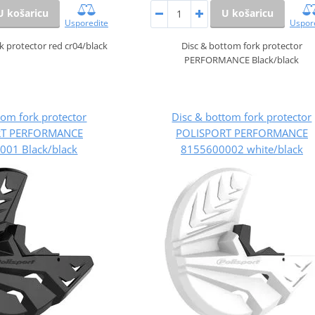
U košaricu
U košaricu
Usporedite
Uspor
k protector red cr04/black
Disc & bottom fork protector
PERFORMANCE Black/black
tom fork protector
Disc & bottom fork protector
RT PERFORMANCE
POLISPORT PERFORMANCE
001 Black/black
8155600002 white/black