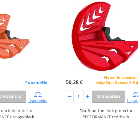
Na zalihi u centr
50,28 €
Po narudžbi
skladištu. Dobava 3-5 
U košaricu
U košaricu
Usporedite
Uspor
tom fork protector
Disc & bottom fork protector
NCE orange/black
PERFORMANCE red/black