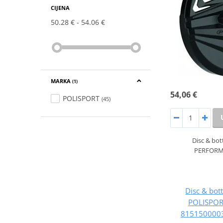
CIJENA
50.28 €
54.06 €
MARKA
(1)
54,06 €
POLISPORT
(45)
Disc & bot
PERFORMA
Disc & bot
POLISPO
8151500003