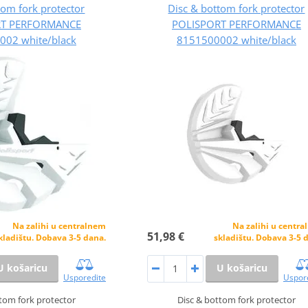
tom fork protector
Disc & bottom fork protector
RT PERFORMANCE
POLISPORT PERFORMANCE
002 white/black
8151500002 white/black
Na zalihi u centralnem
Na zalihi u centr
51,98 €
kladištu. Dobava 3-5 dana.
skladištu. Dobava 3-5 
U košaricu
U košaricu
Usporedite
Uspor
tom fork protector
Disc & bottom fork protector