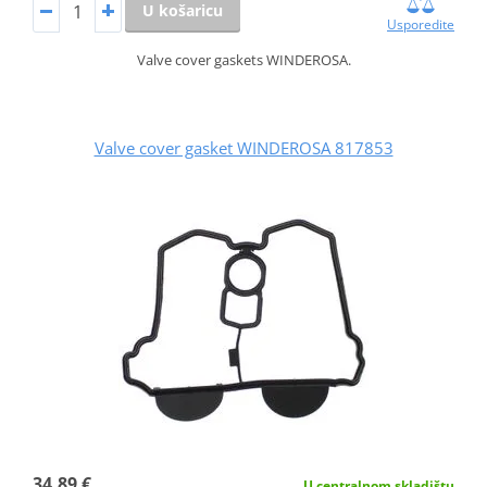
U košaricu
Usporedite
Valve cover gaskets WINDEROSA.
Valve cover gasket WINDEROSA 817853
34,89 €
U centralnom skladištu