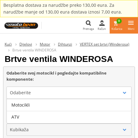
Besplatna dostava za narudžbe preko 130,00 eura. Za
narudžbe manje od 130,00 eura dostava iznosi 7,00 eura.
0
Pretraga
Račun
Košarica
Meni
Pretraga
Kući
Dijelovi
Motor
Dihtunzi
VERTEX set brtvi (Winderosa)
Brtve ventila WINDEROSA
Brtve ventila WINDEROSA
Odaberite svoj motocikl i pogledajte kompatibilne
komponente:
Odaberite
Motocikli
Marka
ATV
Kubikaža