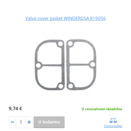
Valve cover gasket WINDEROSA 819056
9,74 €
U centralnom skladištu
U košaricu
Usporedite