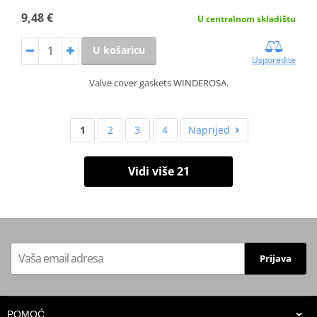
9,48 €
U centralnom skladištu
U košaricu
Usporedite
Valve cover gaskets WINDEROSA.
1
2
3
4
Naprijed
Vidi više 21
Prijava
POMOĆ