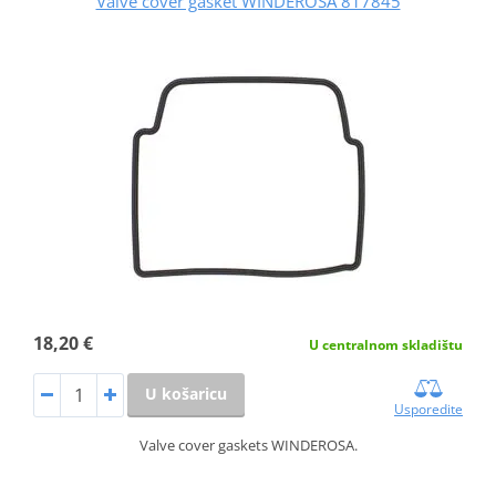
Valve cover gasket WINDEROSA 817845
18,20 €
U centralnom skladištu
U košaricu
Usporedite
Valve cover gaskets WINDEROSA.