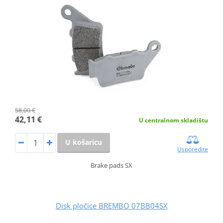
58,00 €
42,11 €
U centralnom skladištu
U košaricu
Usporedite
Brake pads SX
Disk pločice BREMBO 07BB04SX