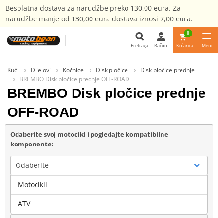
Besplatna dostava za narudžbe preko 130,00 eura. Za
narudžbe manje od 130,00 eura dostava iznosi 7,00 eura.
0
Pretraga
Račun
Košarica
Meni
Pretraga
Kući
Dijelovi
Kočnice
Disk pločice
Disk pločice prednje
BREMBO Disk pločice prednje OFF-ROAD
BREMBO Disk pločice prednje
OFF-ROAD
Odaberite svoj motocikl i pogledajte kompatibilne
komponente:
Odaberite
Motocikli
Marka
ATV