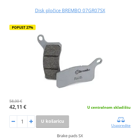
Disk pločice BREMBO 07GR07SX
POPUST 27%
58,00 €
42,11 €
U centralnom skladištu
U košaricu
Usporedite
Brake pads SX