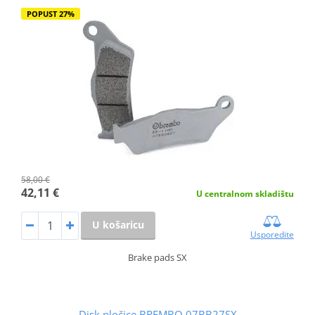
POPUST 27%
58,00 €
42,11 €
U centralnom skladištu
U košaricu
Usporedite
Brake pads SX
Disk pločice BREMBO 07BB27SX