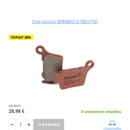
Disk pločice BREMBO 07BB27SD
POPUST 28%
40,00 €
28,98 €
U centralnom skladištu
U košaricu
Usporedite