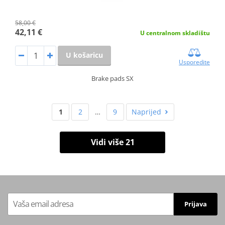
58,00 €
42,11 €
U centralnom skladištu
U košaricu
Usporedite
Brake pads SX
1
2
…
9
Naprijed
Vidi više 21
Prijava