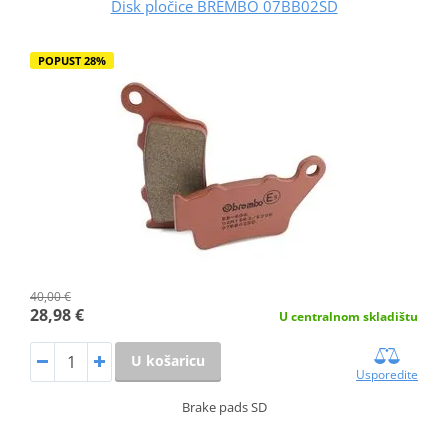
Disk pločice BREMBO 07BB02SD
POPUST 28%
40,00 €
28,98 €
U centralnom skladištu
U košaricu
Usporedite
Brake pads SD