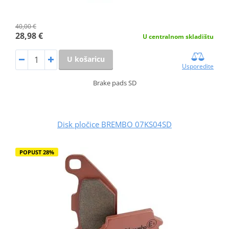
40,00 €
28,98 €
U centralnom skladištu
U košaricu
Usporedite
Brake pads SD
Disk pločice BREMBO 07KS04SD
POPUST 28%