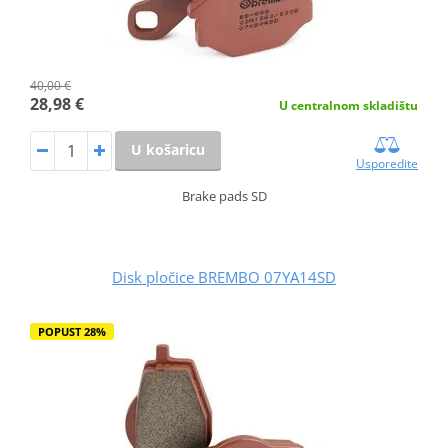
40,00 €
28,98 €
U centralnom skladištu
U košaricu
Usporedite
Brake pads SD
Disk pločice BREMBO 07YA14SD
POPUST 28%