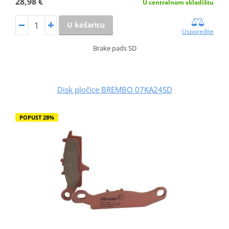
28,98 €
U centralnom skladištu
U košaricu
Usporedite
Brake pads SD
Disk pločice BREMBO 07KA24SD
POPUST 28%