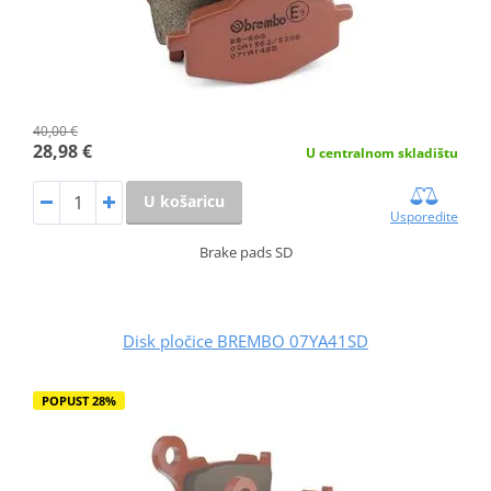
40,00 €
28,98 €
U centralnom skladištu
U košaricu
Usporedite
Brake pads SD
Disk pločice BREMBO 07YA41SD
POPUST 28%