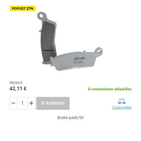
POPUST 27%
58,00 €
42,11 €
U centralnom skladištu
U košaricu
Usporedite
Brake pads SX