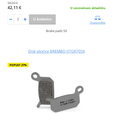
58,00 €
42,11 €
U centralnom skladištu
U košaricu
Usporedite
Brake pads SX
Disk pločice BREMBO 07GR70SX
POPUST 27%