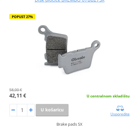
POPUST 27%
58,00 €
42,11 €
U centralnom skladištu
U košaricu
Usporedite
Brake pads SX