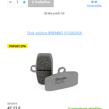
U košaricu
Usporedite
Brake pads SX
Disk pločice BREMBO 07GR20SX
POPUST 27%
58,00 €
42,11 €
U centralnom skladištu