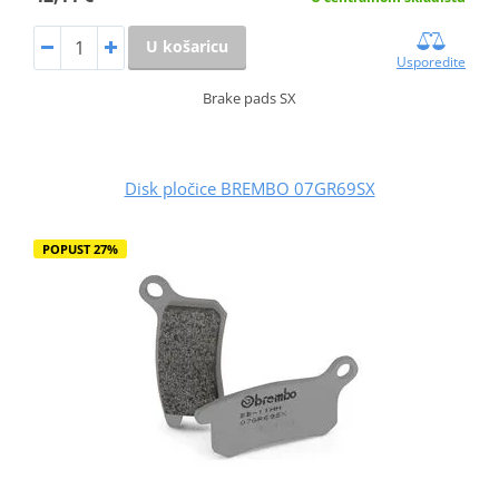
U košaricu
Usporedite
Brake pads SX
Disk pločice BREMBO 07GR69SX
POPUST 27%