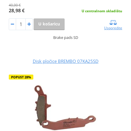
40,00 €
28,98 €
U centralnom skladištu
U košaricu
Usporedite
Brake pads SD
Disk pločice BREMBO 07KA25SD
POPUST 28%