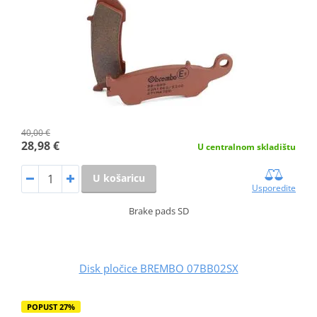
40,00 €
28,98 €
U centralnom skladištu
U košaricu
Usporedite
Brake pads SD
Disk pločice BREMBO 07BB02SX
POPUST 27%