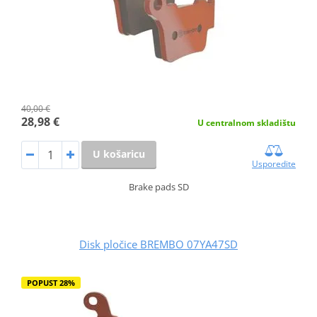
40,00 €
28,98 €
U centralnom skladištu
U košaricu
Usporedite
Brake pads SD
Disk pločice BREMBO 07YA47SD
POPUST 28%