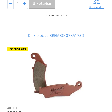
U košaricu
Usporedite
Brake pads SD
Disk pločice BREMBO 07KA17SD
POPUST 28%
40,00 €