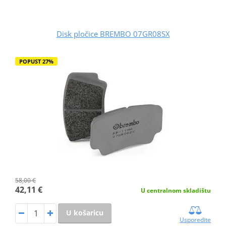
Disk pločice BREMBO 07GR08SX
POPUST 27%
58,00 €
42,11 €
U centralnom skladištu
U košaricu
Usporedite