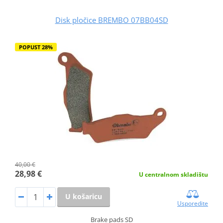
Disk pločice BREMBO 07BB04SD
POPUST 28%
40,00 €
28,98 €
U centralnom skladištu
U košaricu
Usporedite
Brake pads SD