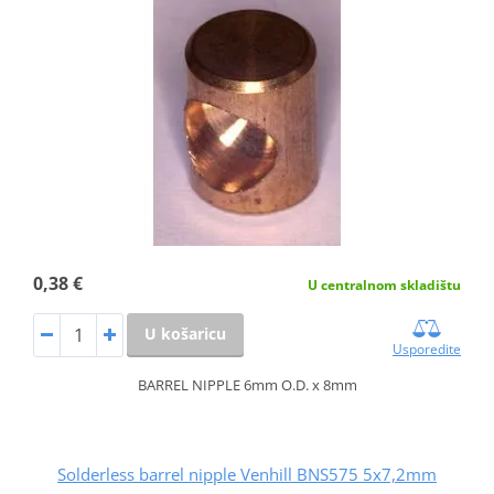
0,38 €
U centralnom skladištu
U košaricu
Usporedite
BARREL NIPPLE 6mm O.D. x 8mm
Solderless barrel nipple Venhill BNS575 5x7,2mm