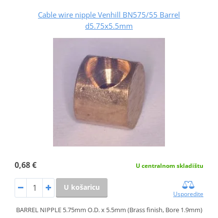
Cable wire nipple Venhill BN575/55 Barrel
d5.75x5.5mm
0,68 €
U centralnom skladištu
U košaricu
Usporedite
BARREL NIPPLE 5.75mm O.D. x 5.5mm (Brass finish, Bore 1.9mm)