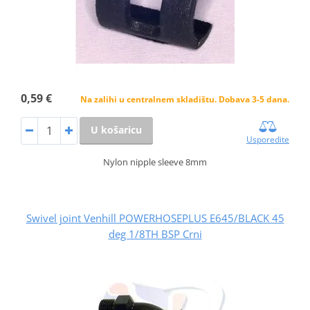
0,59 €
Na zalihi u centralnem skladištu. Dobava 3-5 dana.
U košaricu
Usporedite
Nylon nipple sleeve 8mm
Swivel joint Venhill POWERHOSEPLUS E645/BLACK 45
deg 1/8TH BSP Crni