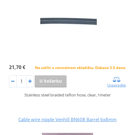
21,70 €
Na zalihi u centralnem skladištu. Dobava 3-5 dana.
U košaricu
Usporedite
Stainless steel braided teflon hose, clear, 1meter
Cable wire nipple Venhill BN608 Barrel 6x8mm