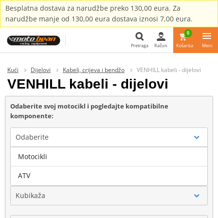
Besplatna dostava za narudžbe preko 130,00 eura. Za
narudžbe manje od 130,00 eura dostava iznosi 7,00 eura.
0
Pretraga
Račun
Košarica
Meni
Pretraga
Kući
Dijelovi
Kabeli, crijeva i bendžo
VENHILL kabeli - dijelovi
VENHILL kabeli - dijelovi
Odaberite svoj motocikl i pogledajte kompatibilne
komponente:
Odaberite
Motocikli
Marka
ATV
Kubikaža