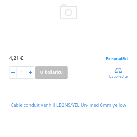
4,21 €
Po narudžbi
U košaricu
Usporedite
Cable conduit Venhill LB2NS/YEL Un-lined 6mm yellow