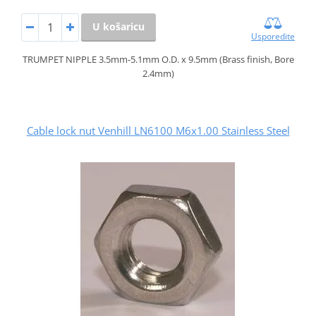
U košaricu
Usporedite
TRUMPET NIPPLE 3.5mm-5.1mm O.D. x 9.5mm (Brass finish, Bore
2.4mm)
Cable lock nut Venhill LN6100 M6x1.00 Stainless Steel