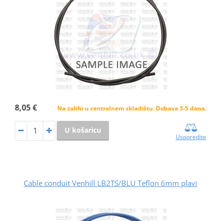
8,05 €
Na zalihi u centralnem skladištu. Dobava 3-5 dana.
U košaricu
Usporedite
Cable conduit Venhill LB2TS/BLU Teflon 6mm plavi