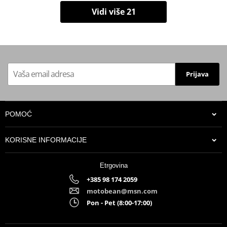
Vidi više 21
Prijava
POMOĆ
KORISNE INFORMACIJE
Etrgovina
+385 98 174 2059
motobean@msn.com
Pon - Pet (8:00-17:00)