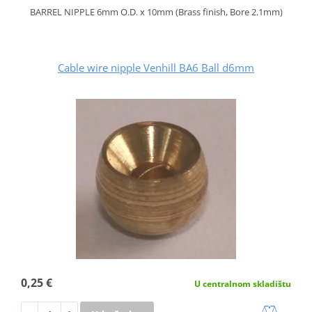
BARREL NIPPLE 6mm O.D. x 10mm (Brass finish, Bore 2.1mm)
Cable wire nipple Venhill BA6 Ball d6mm
0,25 €
U centralnom skladištu