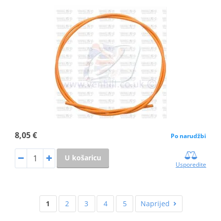
8,05 €
Po narudžbi
U košaricu
Usporedite
1
2
3
4
5
Naprijed