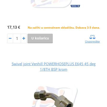
17,13 €
Na zalihi u centralnem skladištu. Dobava 3-5 dana.
U košaricu
Usporedite
Swivel joint Venhill POWERHOSEPLUS E645 45 deg
1/8TH BSP krom