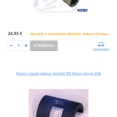
24,93 €
Na zalihi u centralnem skladištu. Dobava 3-5 dana.
U košaricu
Usporedite
Nylon nipple sleeve Venhill N8 Nylon 8mm DIA