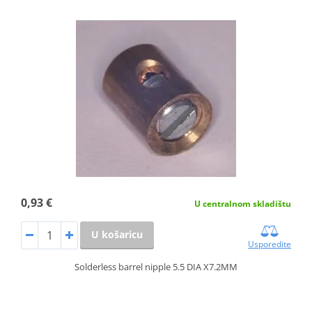
0,93 €
U centralnom skladištu
U košaricu
Usporedite
Solderless barrel nipple 5.5 DIA X7.2MM