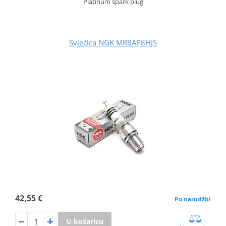
Platinum spark plug
Svjećica NGK MR8AP8HJS
42,55 €
Po narudžbi
U košaricu