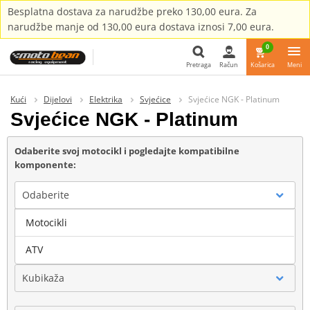
Besplatna dostava za narudžbe preko 130,00 eura. Za
narudžbe manje od 130,00 eura dostava iznosi 7,00 eura.
0
Pretraga
Račun
Košarica
Meni
Pretraga
Kući
Dijelovi
Elektrika
Svjećice
Svjećice NGK - Platinum
Svjećice NGK - Platinum
Odaberite svoj motocikl i pogledajte kompatibilne
komponente:
Odaberite
Motocikli
Marka
ATV
Kubikaža