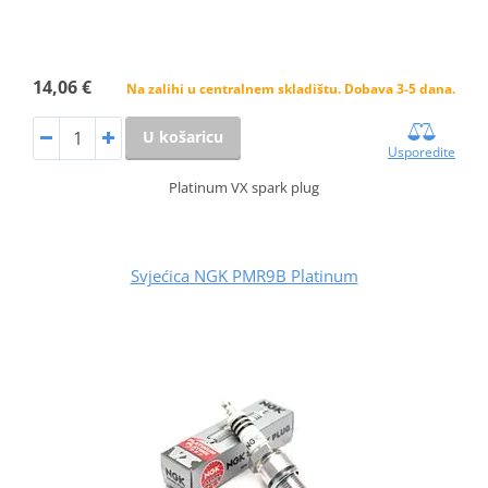
14,06 €
Na zalihi u centralnem skladištu. Dobava 3-5 dana.
U košaricu
Usporedite
Platinum VX spark plug
Svjećica NGK PMR9B Platinum