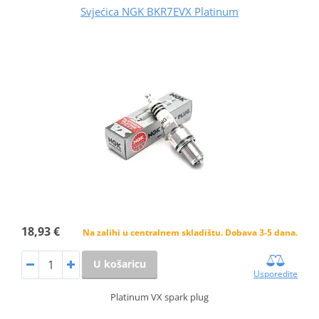
Svjećica NGK BKR7EVX Platinum
18,93 €
Na zalihi u centralnem skladištu. Dobava 3-5 dana.
U košaricu
Usporedite
Platinum VX spark plug