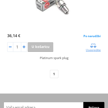
36,14 €
Po narudžbi
U košaricu
Usporedite
Platinum spark plug
1
Prijava