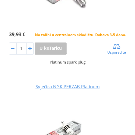
39,93 €
Na zalihi u centralnem skladištu. Dobava 3-5 dana.
U košaricu
Usporedite
Platinum spark plug
Svjećica NGK PFR7AB Platinum