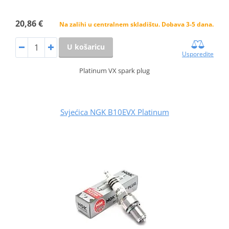
20,86 €
Na zalihi u centralnem skladištu. Dobava 3-5 dana.
U košaricu
Usporedite
Platinum VX spark plug
Svjećica NGK B10EVX Platinum