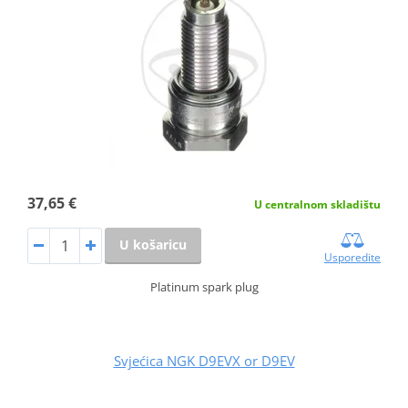
37,65 €
U centralnom skladištu
U košaricu
Usporedite
Platinum spark plug
Svjećica NGK D9EVX or D9EV