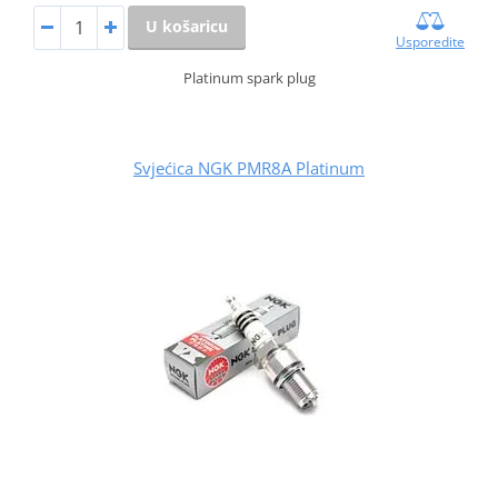
U košaricu
Usporedite
Platinum spark plug
Svjećica NGK PMR8A Platinum