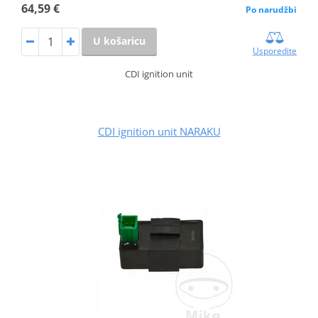
64,59 €
Po narudžbi
U košaricu
Usporedite
CDI ignition unit
CDI ignition unit NARAKU