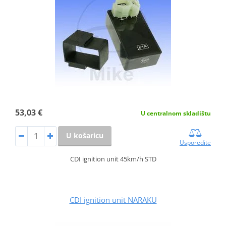
53,03 €
U centralnom skladištu
U košaricu
Usporedite
CDI ignition unit 45km/h STD
CDI ignition unit NARAKU