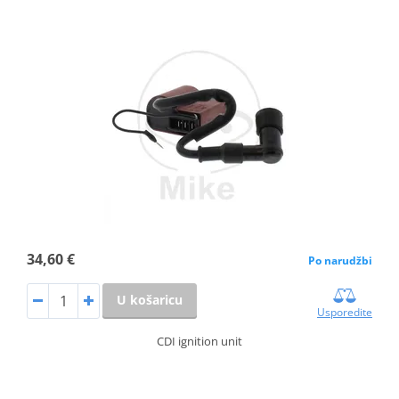
34,60 €
Po narudžbi
U košaricu
Usporedite
CDI ignition unit