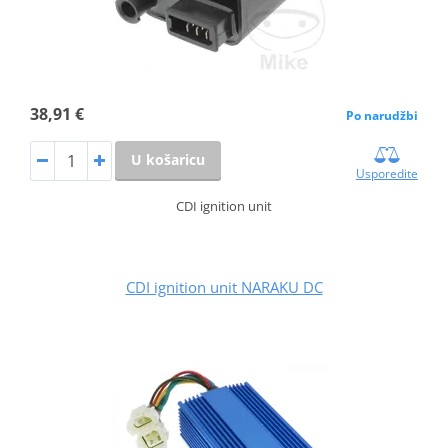
38,91 €
Po narudžbi
U košaricu
Usporedite
CDI ignition unit
CDI ignition unit NARAKU DC