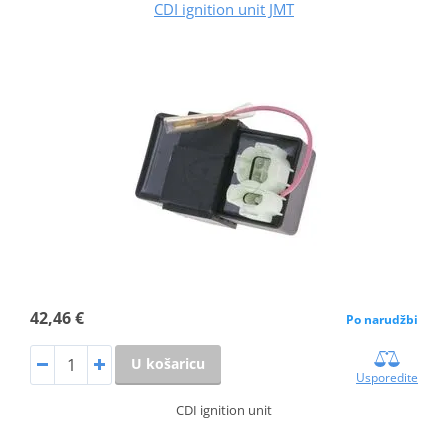
CDI ignition unit JMT
42,46 €
Po narudžbi
U košaricu
Usporedite
CDI ignition unit