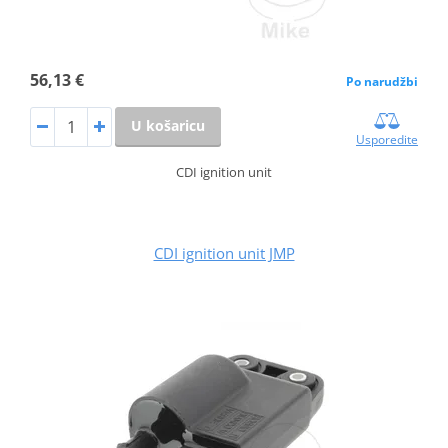
56,13 €
Po narudžbi
U košaricu
Usporedite
CDI ignition unit
CDI ignition unit JMP