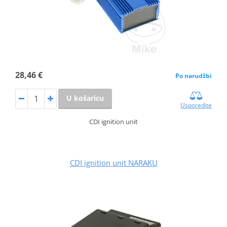
28,46 €
Po narudžbi
U košaricu
Usporedite
CDI ignition unit
CDI ignition unit NARAKU