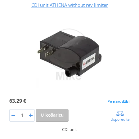
CDI unit ATHENA without rev limiter
63,29 €
Po narudžbi
U košaricu
Usporedite
CDI unit