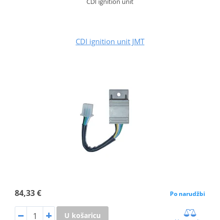
CDI ignition unit
CDI ignition unit JMT
84,33 €
Po narudžbi
U košaricu