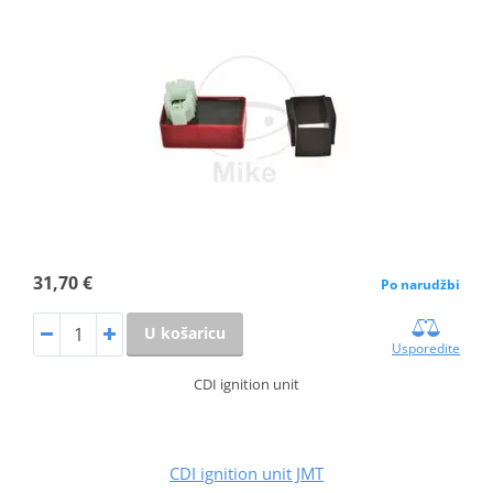
31,70 €
Po narudžbi
U košaricu
Usporedite
CDI ignition unit
CDI ignition unit JMT