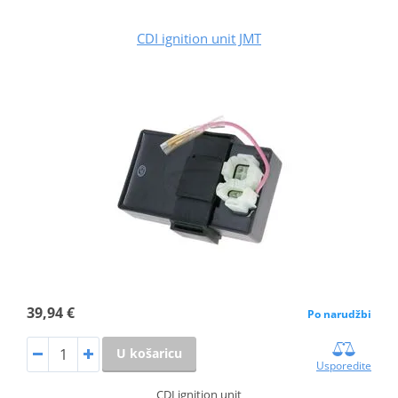
CDI ignition unit JMT
39,94 €
Po narudžbi
U košaricu
Usporedite
CDI ignition unit