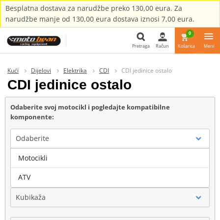
Besplatna dostava za narudžbe preko 130,00 eura. Za
narudžbe manje od 130,00 eura dostava iznosi 7,00 eura.
0
Pretraga
Račun
Košarica
Meni
Pretraga
Kući
Dijelovi
Elektrika
CDI
CDI jedinice ostalo
CDI jedinice ostalo
Odaberite svoj motocikl i pogledajte kompatibilne
komponente:
Odaberite
Motocikli
Marka
ATV
Kubikaža