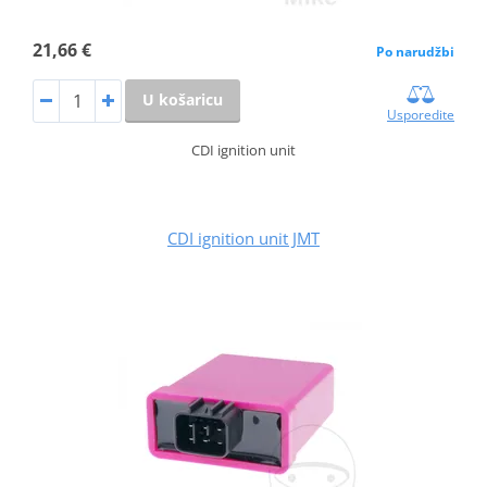
21,66 €
Po narudžbi
U košaricu
Usporedite
CDI ignition unit
CDI ignition unit JMT