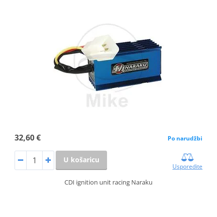
32,60 €
Po narudžbi
U košaricu
Usporedite
CDI ignition unit racing Naraku