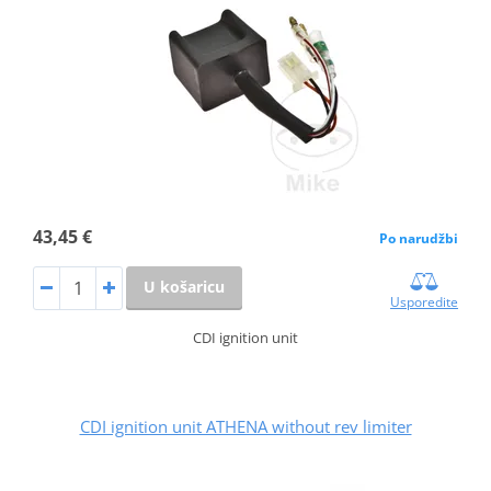
43,45 €
Po narudžbi
U košaricu
Usporedite
CDI ignition unit
CDI ignition unit ATHENA without rev limiter