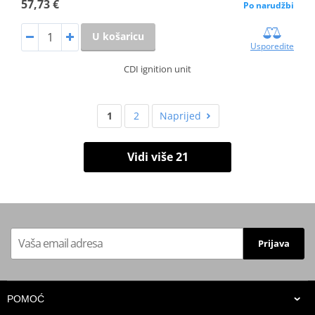
57,73 €
Po narudžbi
U košaricu
Usporedite
CDI ignition unit
1
2
Naprijed
Vidi više 21
Prijava
POMOĆ