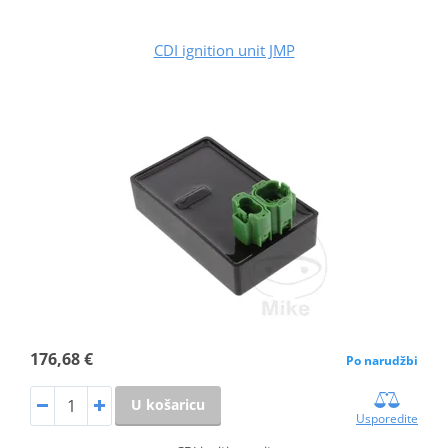
CDI ignition unit JMP
176,68 €
Po narudžbi
U košaricu
Usporedite