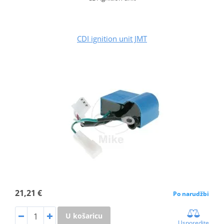
CDI ignition unit JMT
21,21 €
Po narudžbi
U košaricu
Usporedite