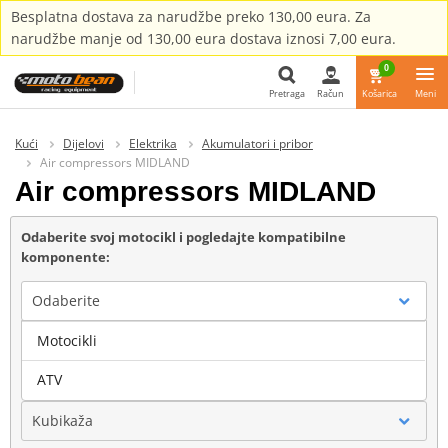
Besplatna dostava za narudžbe preko 130,00 eura. Za
narudžbe manje od 130,00 eura dostava iznosi 7,00 eura.
0
Pretraga
Račun
Košarica
Meni
Pretraga
Kući
Dijelovi
Elektrika
Akumulatori i pribor
Air compressors MIDLAND
Air compressors MIDLAND
Odaberite svoj motocikl i pogledajte kompatibilne
komponente:
Odaberite
Motocikli
Marka
ATV
Kubikaža