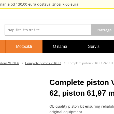
anje od 130,00 eura dostava iznosi 7,00 eura.
Pretraga
Motocikli
O nama
Servis
istons VERTEX
Complete pistons VERTEX
Complete piston VERTEX 24521C 
Complete piston
62, piston 61,97
OE-quality piston kit ensuring reliabil
original equipment.