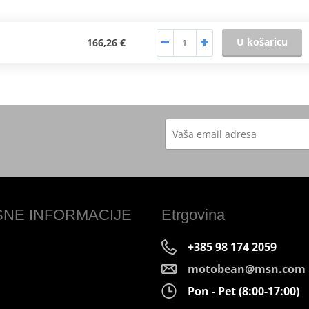
U košaricu
166,26 €
SNE INFORMACIJE
Etrgovina
+385 98 174 2059
motobean@msn.com
Pon - Pet (8:00-17:00)