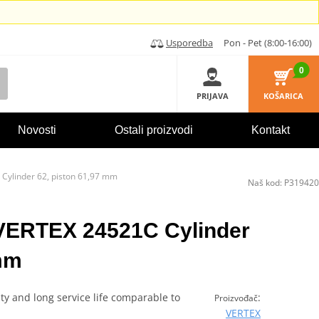
Usporedba
Pon - Pet (8:00-16:00)
0
PRIJAVA
KOŠARICA
Novosti
Ostali proizvodi
Kontakt
Cylinder 62, piston 61,97 mm
Naš kod:
P319420
 VERTEX 24521C Cylinder
 mm
ity and long service life comparable to
:
Proizvođač
VERTEX