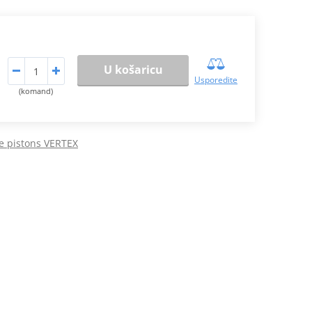
U košaricu
Usporedite
(komand)
e pistons VERTEX