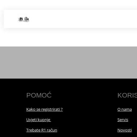
POMOĆ
KORI
Kako se registrirati ?
O nama
Uvjeti kupnje
Servis
Trebate R1 račun
Novosti