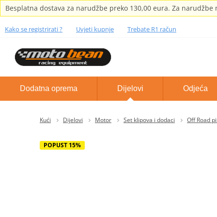
Besplatna dostava za narudžbe preko 130,00 eura. Za narudžbe m
Kako se registrirati ?
Uvjeti kupnje
Trebate R1 račun
Dodatna oprema
Dijelovi
Odjeća
Kući
Dijelovi
Motor
Set klipova i dodaci
Off Road p
POPUST 15%