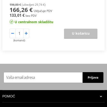
196,00 €
(uštedjeti 29,74 €)
166,26 €
Uključuje PDV
133,01 €
bez PDV
U centralnom skladištu
U košaricu
(komand)
Prijava
POMOĆ