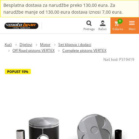
Besplatna dostava za narudžbe preko 130,00 eura. Za
narudžbe manje od 130,00 eura dostava iznosi 7,00 eura.
0
Pretraga
Račun
Košarica
Meni
Pretraga
Kući
Dijelovi
Motor
Set klipova i dodaci
Off Road pistons VERTEX
Complete pistons VERTEX
Naš kod:
P319419
POPUST 15%