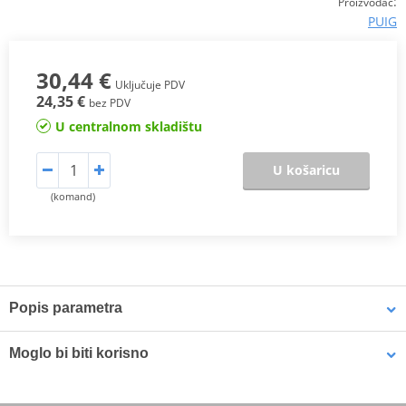
:
Proizvođač
PUIG
30,44 €
Uključuje PDV
24,35 €
bez PDV
U centralnom skladištu
U košaricu
(komand)
Popis parametra
Mounting tips
PDF
Moglo bi biti korisno
Homologation
PDF
Proizvođač
PUIG