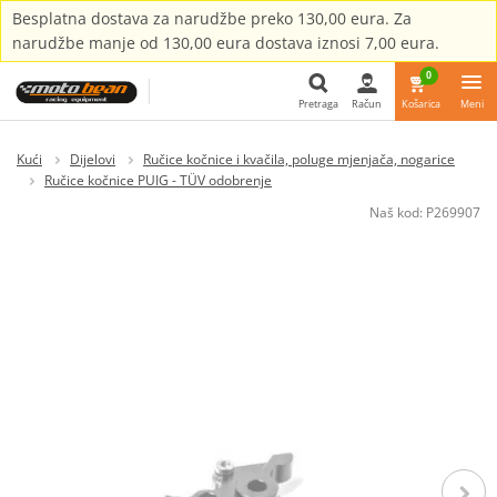
Besplatna dostava za narudžbe preko 130,00 eura. Za
narudžbe manje od 130,00 eura dostava iznosi 7,00 eura.
0
Pretraga
Račun
Košarica
Meni
Pretraga
Kući
Dijelovi
Ručice kočnice i kvačila, poluge mjenjača, nogarice
Ručice kočnice PUIG - TÜV odobrenje
Naš kod:
P269907