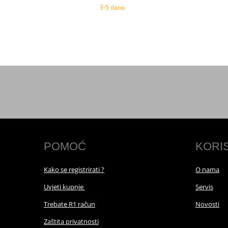
3-5 dana.
POMOĆ
KORI
Kako se registrirati ?
O nama
Uvjeti kupnje
Servis
Trebate R1 račun
Novosti
Zaštita privatnosti