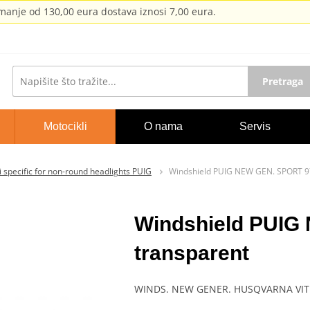
anje od 130,00 eura dostava iznosi 7,00 eura.
Pretraga
Motocikli
O nama
Servis
i specific for non-round headlights PUIG
Windshield PUIG NEW GEN. SPORT 9
Windshield PUI
transparent
WINDS. NEW GENER. HUSQVARNA VITP