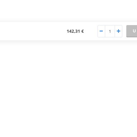
U
142,31 €