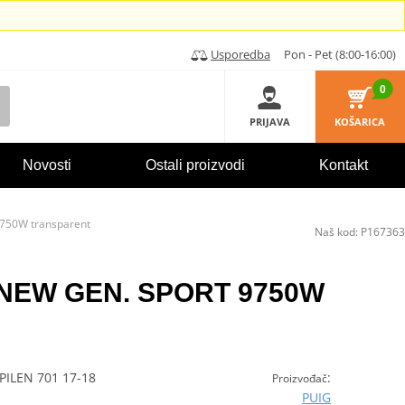
Usporedba
Pon - Pet (8:00-16:00)
0
PRIJAVA
KOŠARICA
Novosti
Ostali proizvodi
Kontakt
750W transparent
Naš kod:
P167363
G NEW GEN. SPORT 9750W
ILEN 701 17-18
:
Proizvođač
PUIG