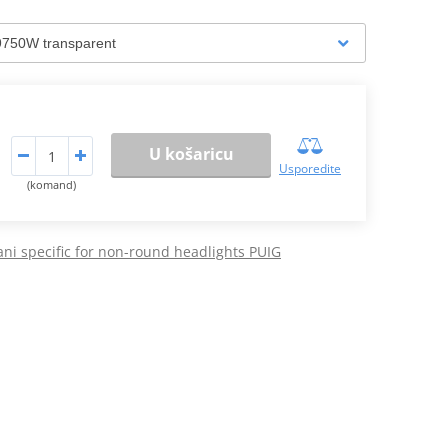
U košaricu
Usporedite
(komand)
ani specific for non-round headlights PUIG