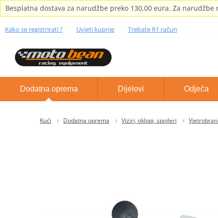
Besplatna dostava za narudžbe preko 130,00 eura. Za narudžbe m
Kako se registrirati ?
Uvjeti kupnje
Trebate R1 račun
Dodatna oprema
Dijelovi
Odjeća
Kući
Dodatna oprema
Viziri, oklopi, spojleri
Vjetrobran