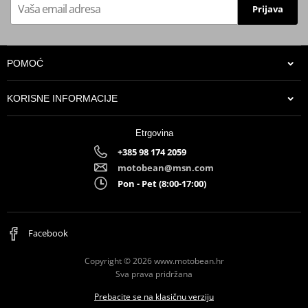
Prijava
POMOĆ
KORISNE INFORMACIJE
Etrgovina
+385 98 174 2059
motobean@msn.com
Pon - Pet (8:00-17:00)
6,89 €
Na zalihi u centralnem skladištu. Dobava 3-5 dana.
Facebook
Copyright © 2026 www.motobean.hr
Sva prava pridržana
Prebacite se na klasičnu verziju