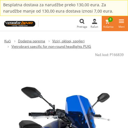
Besplatna dostava za narudžbe preko 130,00 eura. Za
narudžbe manje od 130,00 eura dostava iznosi 7,00 eura.
0
Pretraga
Račun
Košarica
Meni
Pretraga
Kući
Dodatna oprema
Viziri, oklopi, spojleri
Vjetrobrani specific for non-round headlights PUIG
Naš kod:
P166839