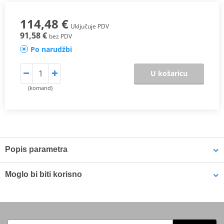
114,48 €
Uključuje PDV
91,58 €
bez PDV
Po narudžbi
U košaricu
(komand)
Popis parametra
Aerodynamic test
PDF
Moglo bi biti korisno
Homologation
PDF
Mounting tips
PDF
Face mask PUIG 20498N