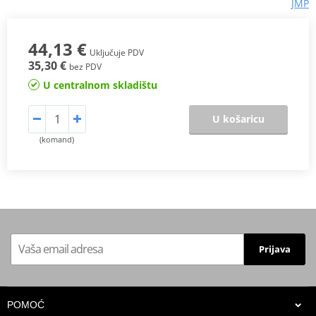
JMP
44,13 €
Uključuje PDV
35,30 €
bez PDV
U centralnom skladištu
U košaricu
(komand)
Prijava
POMOĆ