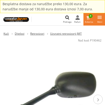
Besplatna dostava za narudžbe preko 130,00 eura. Za
narudžbe manje od 130,00 eura dostava iznosi 7,00 eura.
0
Pretraga
Račun
Košarica
Meni
Pretraga
Kući
Dijelovi
Retrovizori
Uzvratni retrovizorji JMT
Naš kod:
P190462