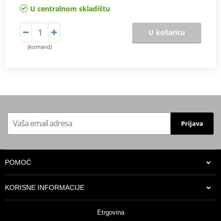
U centralnom skladištu
U košaricu
(komand)
Prijava
POMOĆ
KORISNE INFORMACIJE
Etrgovina