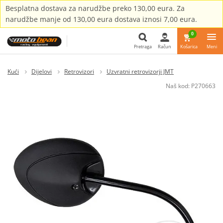
Besplatna dostava za narudžbe preko 130,00 eura. Za
narudžbe manje od 130,00 eura dostava iznosi 7,00 eura.
0
Pretraga
Račun
Košarica
Meni
Pretraga
Kući
Dijelovi
Retrovizori
Uzvratni retrovizorji JMT
Naš kod:
P270663