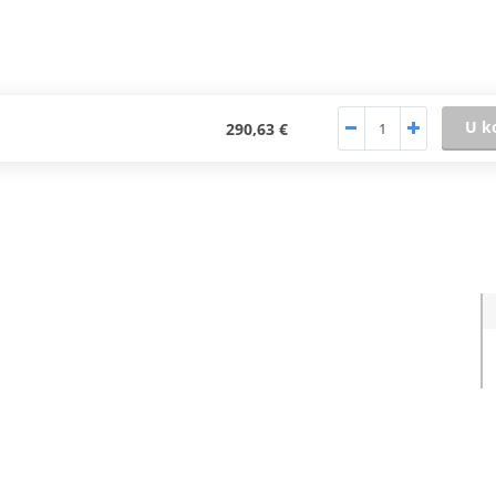
U k
290,63 €