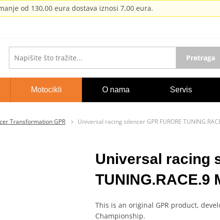
anje od 130,00 eura dostava iznosi 7,00 eura.
Pretraga
Motocikli
O nama
Servis
cer Transformation GPR
Universal racing silencer GPR FURORE TUNING.RACE
Universal racing
TUNING.RACE.9 M
This is an original GPR product, deve
Championship.