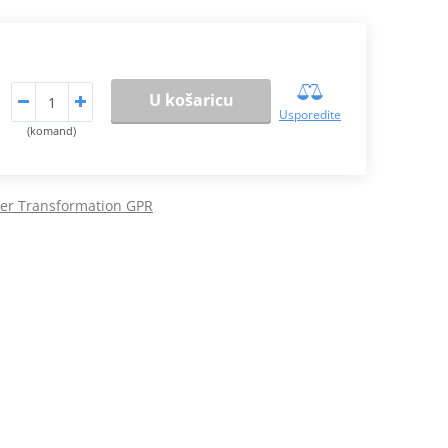
U košaricu
Usporedite
(komand)
cer Transformation GPR