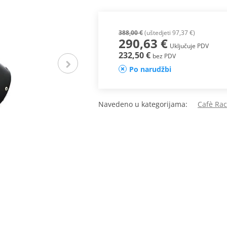
388,00 €
(uštedjeti 97,37 €)
290,63 €
Uključuje PDV
232,50 €
bez PDV
Po narudžbi
Navedeno u kategorijama:
Cafè Ra