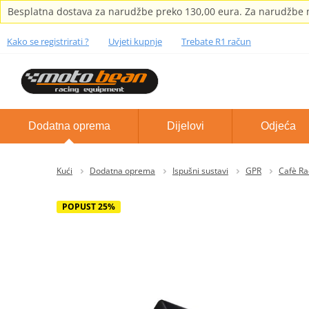
Besplatna dostava za narudžbe preko 130,00 eura. Za narudžbe m
Kako se registrirati ?
Uvjeti kupnje
Trebate R1 račun
Dodatna oprema
Dijelovi
Odjeća
Kući
Dodatna oprema
Ispušni sustavi
GPR
Cafè Ra
POPUST 25%