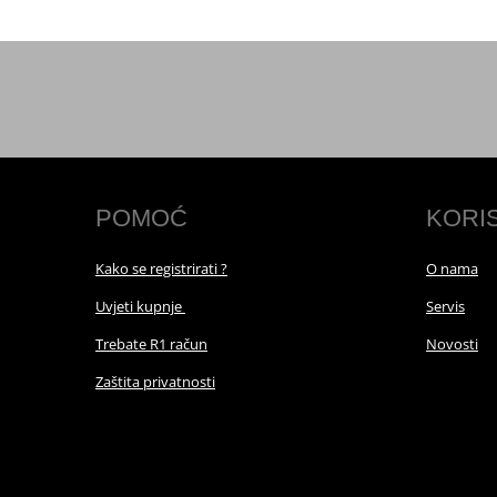
POMOĆ
KORI
Kako se registrirati ?
O nama
Uvjeti kupnje
Servis
Trebate R1 račun
Novosti
Zaštita privatnosti