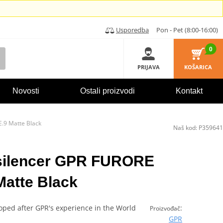
Usporedba
Pon - Pet (8:00-16:00)
0
PRIJAVA
KOŠARICA
Novosti
Ostali proizvodi
Kontakt
.9 Matte Black
Naš kod:
P359641
 silencer GPR FURORE
atte Black
loped after GPR's experience in the World
:
Proizvođač
GPR