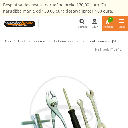
Besplatna dostava za narudžbe preko 130,00 eura. Za
narudžbe manje od 130,00 eura dostava iznosi 7,00 eura.
0
Pretraga
Račun
Košarica
Meni
Pretraga
Kući
Dodatna oprema
Dodatna oprema
Ostali proizvodi JMT
Naš kod:
P159124