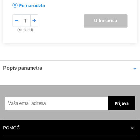
Po narudžbi
U košaricu
(komand)
Popis parametra
Proizvođač
JMP
Spark plug wrench 3 in 1 with
Content
Knebel, 16, 18 and 21mm
Prijava
POMOĆ