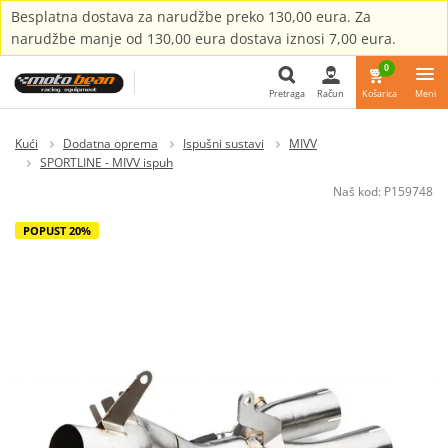
Besplatna dostava za narudžbe preko 130,00 eura. Za
narudžbe manje od 130,00 eura dostava iznosi 7,00 eura.
0
Pretraga
Račun
Košarica
Meni
Pretraga
Kući
Dodatna oprema
Ispušni sustavi
MIVV
SPORTLINE - MIVV ispuh
Naš kod:
P159748
POPUST 20%