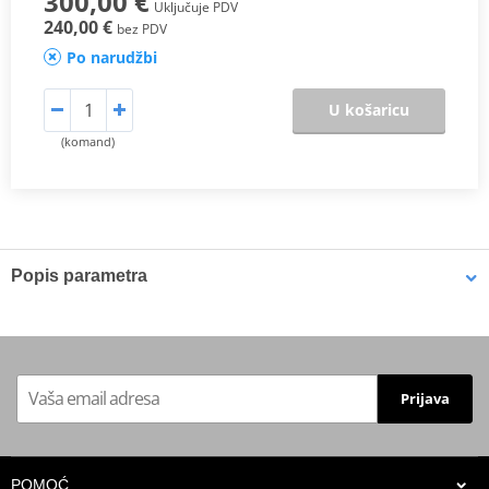
300,00 €
Uključuje PDV
240,00 €
bez PDV
Po narudžbi
U košaricu
(komand)
Popis parametra
Schematic
PDF
Proizvođač
MIVV
Prijava
HOMOLOGATION /
NOT approved
APPROVAL
Position
-
POMOĆ