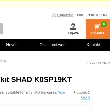
Usporedba
Pon - Pet (8:00-16:00)
0
PRIJAVA
KOŠARICA
Novosti
Ostali proizvodi
Kontakt
SP19KT
Naš kod:
P159489
ng kit SHAD K0SP19KT
case. Suitable for all SHAD top cases.
Više
:
Proizvođač
SHAD