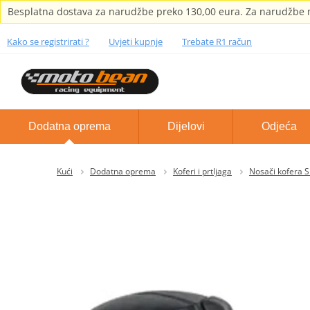
Besplatna dostava za narudžbe preko 130,00 eura. Za narudžbe m
Kako se registrirati ?
Uvjeti kupnje
Trebate R1 račun
Dodatna oprema
Dijelovi
Odjeća
Kući
Dodatna oprema
Koferi i prtljaga
Nosači kofera 