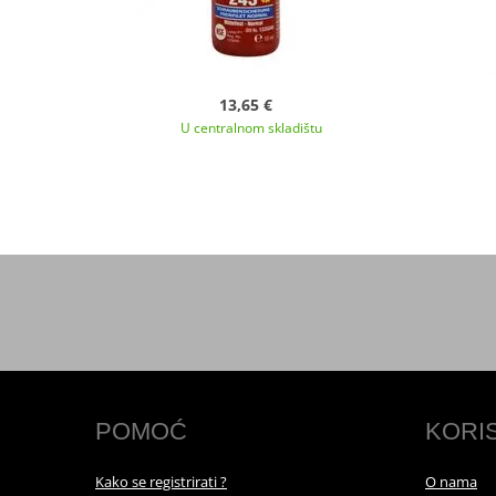
13,65 €
U centralnom skladištu
POMOĆ
KORI
Kako se registrirati ?
O nama