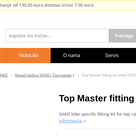
anje od 130,00 eura dostava iznosi 7,00 eura.
Pretraga
Motocikli
O nama
Servis
SHAD
Nosači kofera SHAD ( Top master )
Top Master fitting kit SHAD K0
Top Master fitti
SHAD bike specific fitting kit for top 
informacija