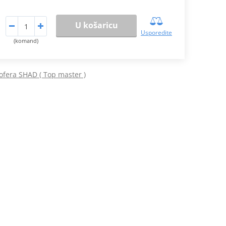
U košaricu
Usporedite
(komand)
ofera SHAD ( Top master )