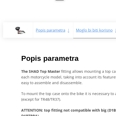
Popis parametra
Moglo bi biti korisno
Popis parametra
The SHAD Top Master
fitting allows mounting a top cas
each motorcycle model, taking into account its features
easy to assemble and disassemble.
To mount the top case onto the bike it is necessary to 
(except for TR48/TR37).
ATTENTION: top fitting not compatible with big (D
D1BTRPA).