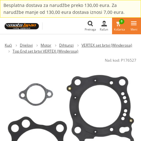
Besplatna dostava za narudžbe preko 130,00 eura. Za
narudžbe manje od 130,00 eura dostava iznosi 7,00 eura.
0
Pretraga
Račun
Košarica
Meni
Pretraga
Kući
Dijelovi
Motor
Dihtunzi
VERTEX set brtvi (Winderosa)
Top End set brtvi VERTEX (Winderosa)
Naš kod:
P176527