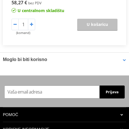
58,27 €
bez PDV
U centralnom skladištu
U košaricu
(komand)
Moglo bi biti korisno
LOCTITE 5188 LOCTITE 1254415 50 ml
Prijava
POMOĆ