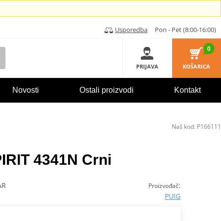
Usporedba
Pon - Pet (8:00-16:00)
0
PRIJAVA
KOŠARICA
Novosti
Ostali proizvodi
Kontakt
Naš kod:
P166111
IRIT 4341N Crni
AR
:
Proizvođač
PUIG