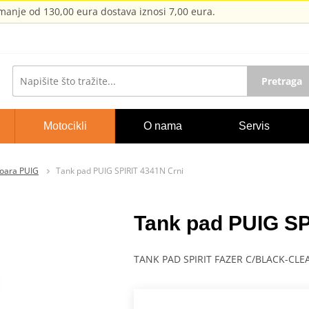
anje od 130,00 eura dostava iznosi 7,00 eura.
Pretraga
Motocikli
O nama
Servis
voara PUIG
Tank pad PUIG SPIRIT 4341N Crni
Tank pad PUIG SP
TANK PAD SPIRIT FAZER C/BLACK-CLE