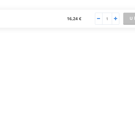
U 
16,24 €