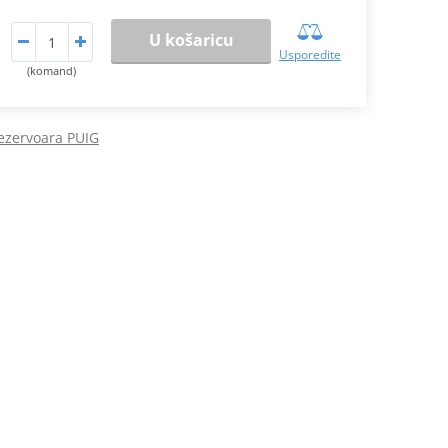
U košaricu
Usporedite
(komand)
rezervoara PUIG