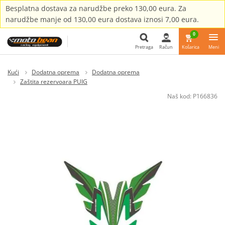
Besplatna dostava za narudžbe preko 130,00 eura. Za
narudžbe manje od 130,00 eura dostava iznosi 7,00 eura.
0
Pretraga
Račun
Košarica
Meni
Pretraga
Kući
Dodatna oprema
Dodatna oprema
Zaštita rezervoara PUIG
Naš kod:
P166836