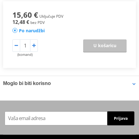
15,60 €
Uključuje PDV
12,48 €
bez PDV
Po narudžbi
U košaricu
(komand)
Moglo bi biti korisno
Face mask PUIG 20498N
Prijava