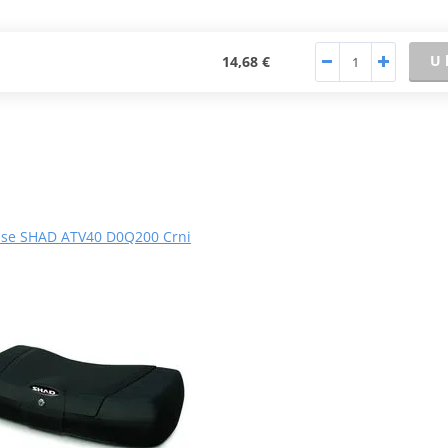
U 
14,68 €
ase SHAD ATV40 D0Q200 Crni