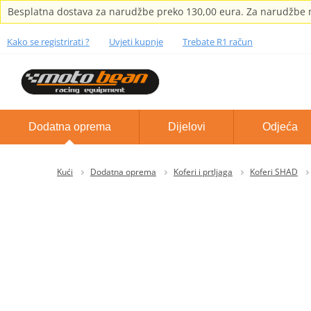
Besplatna dostava za narudžbe preko 130,00 eura. Za narudžbe m
Kako se registrirati ?
Uvjeti kupnje
Trebate R1 račun
Dodatna oprema
Dijelovi
Odjeća
Kući
Dodatna oprema
Koferi i prtljaga
Koferi SHAD