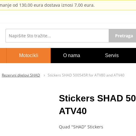
anje od 130,00 eura dostava iznosi 7,00 eura.
Pretraga
Motocikli
O nama
Servis
Rezervni dijelovi SHAD
Stickers SHAD 500545R for ATV80 and ATV40
Stickers SHAD 50
ATV40
Quad "SHAD" Stickers