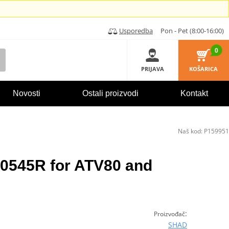
Usporedba
Pon - Pet (8:00-16:00)
0
PRIJAVA
KOŠARICA
Novosti
Ostali proizvodi
Kontakt
Naš kod:
P159951
0545R for ATV80 and
:
Proizvođač
SHAD