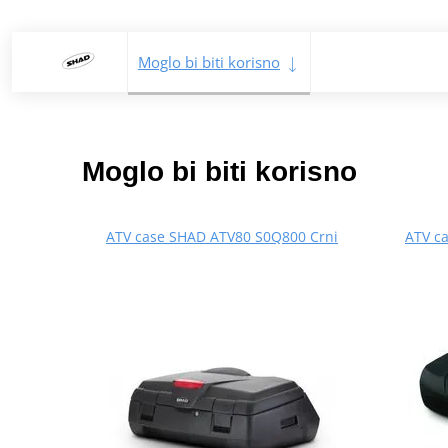
Moglo bi biti korisno
Moglo bi biti korisno
ATV case SHAD ATV80 S0Q800 Crni
ATV c