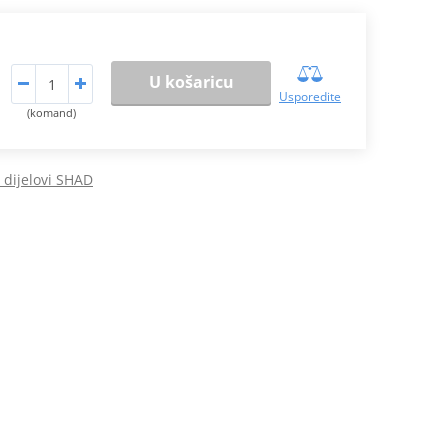
U košaricu
Usporedite
(komand)
 dijelovi SHAD