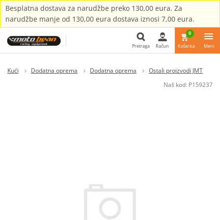
Besplatna dostava za narudžbe preko 130,00 eura. Za
narudžbe manje od 130,00 eura dostava iznosi 7,00 eura.
0
Pretraga
Račun
Košarica
Meni
Pretraga
Kući
Dodatna oprema
Dodatna oprema
Ostali proizvodi JMT
Naš kod:
P159237