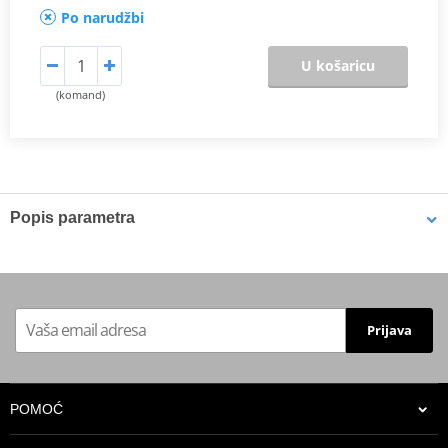
Po narudžbi
U košaricu
(komand)
Popis parametra
Proizvođač
JMT
Alternative
7369291
Prijava
POMOĆ