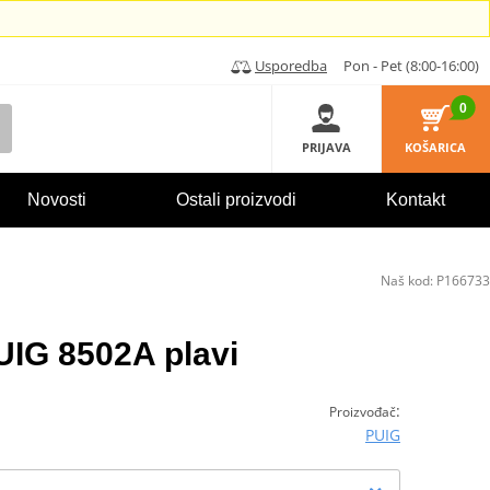
Usporedba
Pon - Pet (8:00-16:00)
0
PRIJAVA
KOŠARICA
Novosti
Ostali proizvodi
Kontakt
Naš kod:
P166733
UIG 8502A plavi
E
:
Proizvođač
PUIG