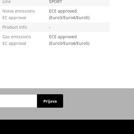
Line
SPORT
Noise emissions
ECE approved
EC approval
(Euro3/Euro4/Euro5)
Product info
-
Gas emissions
ECE approved
EC approval
(Euro3/Euro4/Euro5)
Prijava