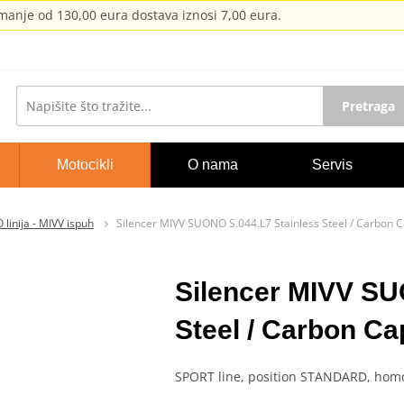
anje od 130,00 eura dostava iznosi 7,00 eura.
Pretraga
Motocikli
O nama
Servis
linija - MIVV ispuh
Silencer MIVV SUONO S.044.L7 Stainless Steel / Carbon 
Silencer MIVV SU
Steel / Carbon Ca
SPORT line, position STANDARD, hom