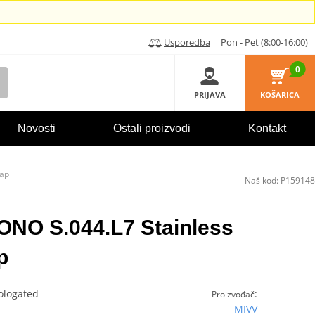
Usporedba
Pon - Pet (8:00-16:00)
0
PRIJAVA
KOŠARICA
Novosti
Ostali proizvodi
Kontakt
Cap
Naš kod:
P159148
ONO S.044.L7 Stainless
p
ologated
:
Proizvođač
MIVV