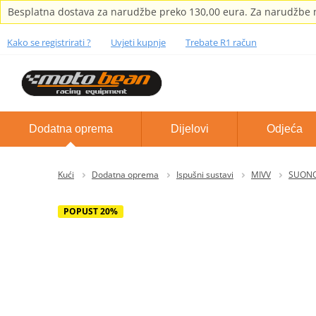
Besplatna dostava za narudžbe preko 130,00 eura. Za narudžbe m
Kako se registrirati ?
Uvjeti kupnje
Trebate R1 račun
Dodatna oprema
Dijelovi
Odjeća
Kući
Dodatna oprema
Ispušni sustavi
MIVV
SUONO 
POPUST 20%