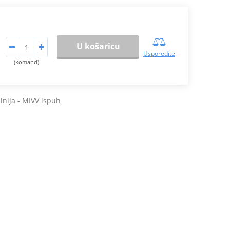
U košaricu
Usporedite
(komand)
nija - MIVV ispuh