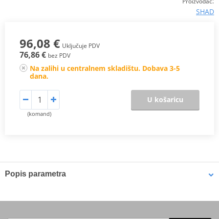
:
Proizvođač
SHAD
96,08 €
Uključuje PDV
76,86 €
bez PDV
Na zalihi u centralnem skladištu. Dobava 3-5
dana.
U košaricu
(komand)
Popis parametra
The semi-rigid side bags
are an alternative to rigid side cases,
ideal for those who do not usually make long journeys with the
bike and seeks balance between functionality and aesthetics. But