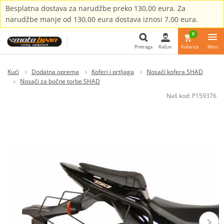
Besplatna dostava za narudžbe preko 130,00 eura. Za
narudžbe manje od 130,00 eura dostava iznosi 7,00 eura.
0
Pretraga
Račun
Košarica
Meni
Pretraga
Kući
Dodatna oprema
Koferi i prtljaga
Nosači kofera SHAD
Nosači za bočne torbe SHAD
Naš kod:
P159376