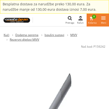
Besplatna dostava za narudžbe preko 130,00 eura. Za
narudžbe manje od 130,00 eura dostava iznosi 7,00 eura.
0
Pretraga
Račun
Košarica
Meni
Pretraga
Kući
Dodatna oprema
Ispušni sustavi
MIVV
Rezervni dijelovi MIVV
Naš kod:
P159242