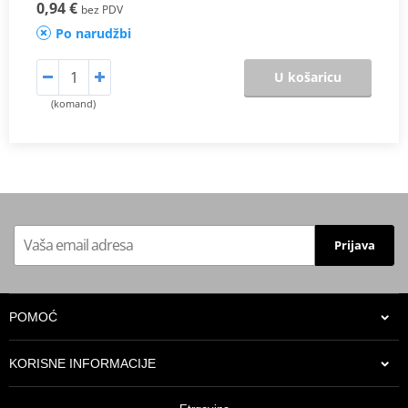
0,94 €
bez PDV
Po narudžbi
U košaricu
(komand)
Prijava
POMOĆ
KORISNE INFORMACIJE