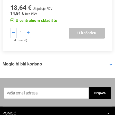
18,64 €
Uključuje PDV
14,91 €
bez PDV
U centralnom skladištu
U košaricu
(komand)
Moglo bi biti korisno
Face mask PUIG 20498N
Prijava
POMOĆ