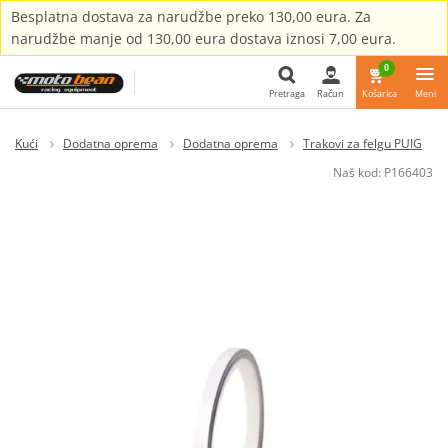
Besplatna dostava za narudžbe preko 130,00 eura. Za
narudžbe manje od 130,00 eura dostava iznosi 7,00 eura.
0
Pretraga
Račun
Košarica
Meni
Pretraga
Kući
Dodatna oprema
Dodatna oprema
Trakovi za felgu PUIG
Naš kod:
P166403