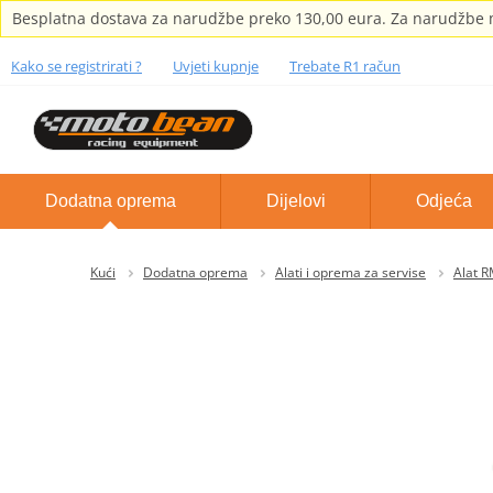
Besplatna dostava za narudžbe preko 130,00 eura. Za narudžbe m
Kako se registrirati ?
Uvjeti kupnje
Trebate R1 račun
Dodatna oprema
Dijelovi
Odjeća
Kući
Dodatna oprema
Alati i oprema za servise
Alat 