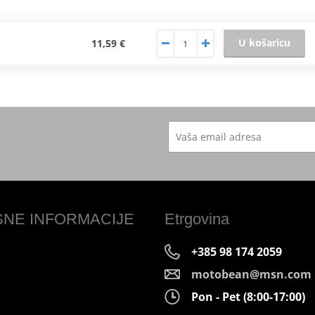
U košaricu
11,59 €
SNE INFORMACIJE
Etrgovina
+385 98 174 2059
motobean@msn.com
Pon - Pet (8:00-17:00)