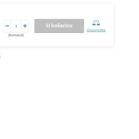
U košaricu
Usporedite
(komand)
S