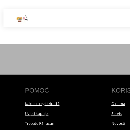
POMOĆ
KORI
Kako se registrirati ?
O nama
Uvjeti kupnje
Servis
Trebate R1 račun
Novosti