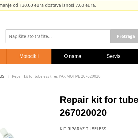
anje od 130,00 eura dostava iznosi 7,00 eura.
Pretraga
Motocikli
O nama
Servis
RMS
Repair kit for tubeless tires PAX MOTIVE 267020020
Repair kit for tu
267020020
KIT RIPARAZ.TUBELESS