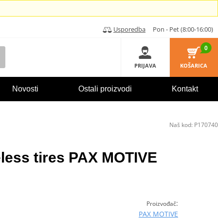
Usporedba
Pon - Pet (8:00-16:00)
0
PRIJAVA
KOŠARICA
Novosti
Ostali proizvodi
Kontakt
Naš kod:
P170740
beless tires PAX MOTIVE
:
Proizvođač
PAX MOTIVE