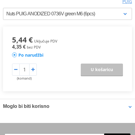
PUIG
5,44 €
Uključuje PDV
4,35 €
bez PDV
Po narudžbi
U košaricu
(komand)
Moglo bi biti korisno
Face mask PUIG 20498N