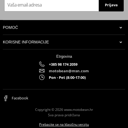
Prijava
POMOĆ
KORISNE INFORMACIJE
Etrgovina
+385 98 174 2059
motobean@msn.com
Pon - Pet (8:00-17:00)
6,89 €
Na zalihi u centralnem skladištu. Dobava 3-5 dana.
Facebook
Copyright © 2026 www.motobean.hr
Sva prava pridržana
Prebacite se na klasičnu verziju