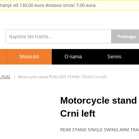
anje od 130,00 eura dostava iznosi 7,00 eura.
Pretraga
Motocikli
O nama
Servis
a PUIG
Motorcycle stand PUIG SIDE STAND 7362N Crni left
Motorcycle stan
Crni left
REAR STAND SINGLE SWING ARM TRA