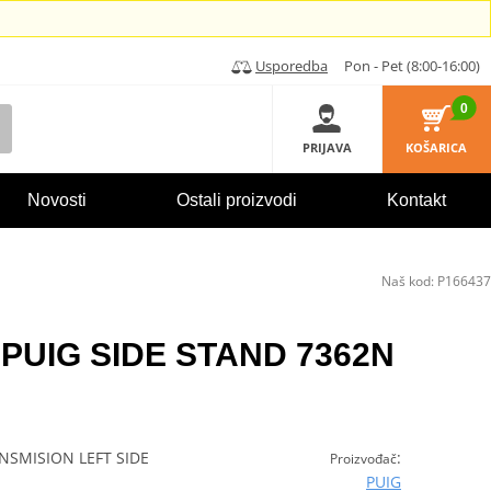
Usporedba
Pon - Pet (8:00-16:00)
0
PRIJAVA
KOŠARICA
Novosti
Ostali proizvodi
Kontakt
Naš kod:
P166437
d PUIG SIDE STAND 7362N
NSMISION LEFT SIDE
:
Proizvođač
PUIG