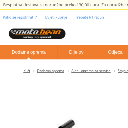
Besplatna dostava za narudžbe preko 130,00 eura. Za narudžbe m
Kako se registrirati ?
Uvjeti kupnje
Trebate R1 račun
Dodatna oprema
Dijelovi
Odjeća
Kući
Dodatna oprema
Alati i oprema za servise
Stajal