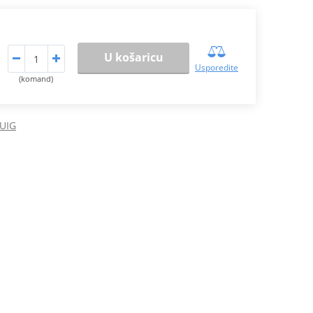
U košaricu
Usporedite
(komand)
PUIG