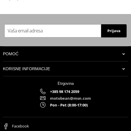
Proizvođač
CASSIDA
Weight
1650 g ±50 g
Homologation
ECE 22.06.P
Prijava
Comfortable, fully
removable and
YES
washable lining
POMOĆ
Polycarbonate shell
YES
KORISNE INFORMACIJE
Etrgovina
+385 98 174 2059
motobean@msn.com
Pon - Pet (8:00-17:00)
Facebook