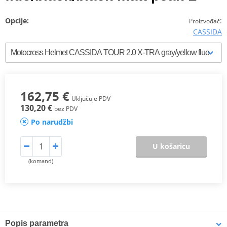
Opcije:
:
Proizvođač
CASSIDA
162,75 €
Uključuje PDV
130,20 €
bez PDV
Po narudžbi
U košaricu
(komand)
Popis parametra