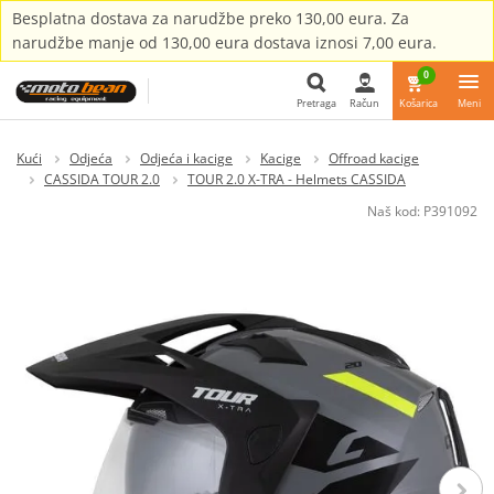
Besplatna dostava za narudžbe preko 130,00 eura. Za
narudžbe manje od 130,00 eura dostava iznosi 7,00 eura.
0
Pretraga
Račun
Košarica
Meni
Pretraga
Kući
Odjeća
Odjeća i kacige
Kacige
Offroad kacige
CASSIDA TOUR 2.0
TOUR 2.0 X-TRA - Helmets CASSIDA
Naš kod:
P391092