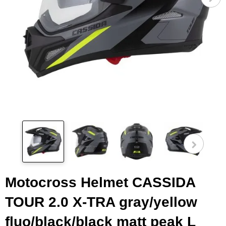
Pog
fot
Motocross Helmet CASSIDA
TOUR 2.0 X-TRA gray/yellow
fluo/black/black matt peak L