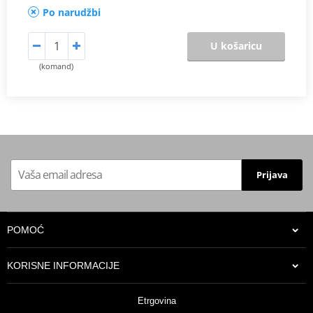
Po narudžbi
U košaricu
(komand)
Prijava
POMOĆ
KORISNE INFORMACIJE
Etrgovina