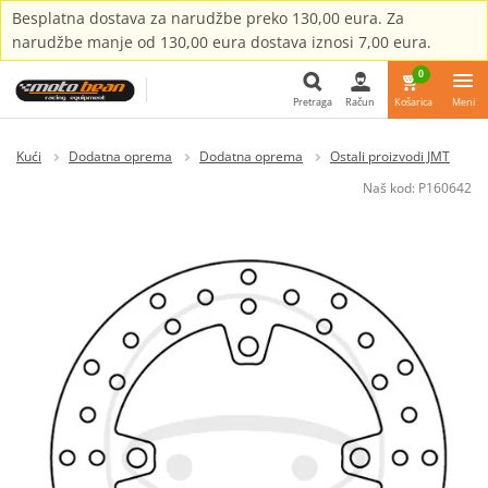
Besplatna dostava za narudžbe preko 130,00 eura. Za
narudžbe manje od 130,00 eura dostava iznosi 7,00 eura.
0
Pretraga
Račun
Košarica
Meni
Pretraga
Kući
Dodatna oprema
Dodatna oprema
Ostali proizvodi JMT
Naš kod:
P160642