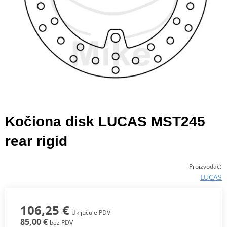
Kočiona disk LUCAS MST245
rear rigid
:
Proizvođač
LUCAS
106,25 €
Uključuje PDV
85,00 €
bez PDV