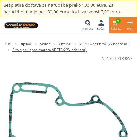
Besplatna dostava za narudžbe preko 130,00 eura. Za
narudžbe manje od 130,00 eura dostava iznosi 7,00 eura.
0
Pretraga
Račun
Košarica
Meni
Pretraga
Kući
Dijelovi
Motor
Dihtunzi
VERTEX set brtvi (Winderosa)
Brtve poklopca motora VERTEX (Winderosa)
Naš kod:
P189857