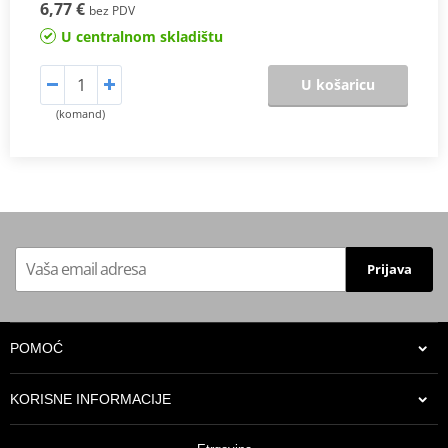
6,77 €
bez PDV
U centralnom skladištu
U košaricu
(komand)
Prijava
POMOĆ
KORISNE INFORMACIJE