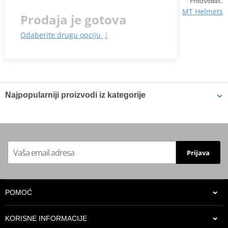
:
Proizvođač
MT Helmets
Prodaja je gotova
Odaberite drugu opciju
Najpopularniji proizvodi iz kategorije
Helmet MT Helmets
Helmet MT Helmets
STREET S Inboard D2
STREET S Inboard D6
MATT S
MATT S
Prijava
POMOĆ
KORISNE INFORMACIJE