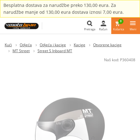
Besplatna dostava za narudžbe preko 130,00 eura. Za
narudžbe manje od 130,00 eura dostava iznosi 7,00 eura.
0
Pretraga
Račun
Košarica
Meni
Pretraga
Kući
Odjeća
Odjeća i kacige
Kacige
Otvorene kacige
MT Street
Street S Inboard MT
Naš kod:
P360408