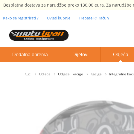
Besplatna dostava za narudžbe preko 130,00 eura. Za narudžbe m
Kako se registrirati ?
Uvjeti kupnje
Trebate R1 račun
Dodatna oprema
Dijelovi
Odjeća
Kući
Odjeća
Odjeća i kacige
Kacige
Integralne kac