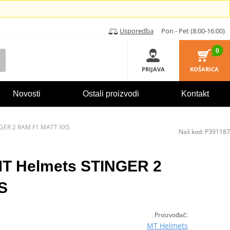
Usporedba
Pon - Pet (8:00-16:00)
0
PRIJAVA
KOŠARICA
Novosti
Ostali proizvodi
Kontakt
INGER 2 RAM F1 MATT XXS
Naš kod:
P391187
 MT Helmets STINGER 2
S
:
Proizvođač
MT Helmets