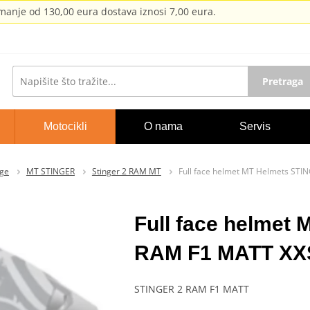
anje od 130,00 eura dostava iznosi 7,00 eura.
Pretraga
Motocikli
O nama
Servis
ige
MT STINGER
Stinger 2 RAM MT
Full face helmet MT Helmets ST
Full face helmet
RAM F1 MATT XX
STINGER 2 RAM F1 MATT