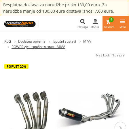
Besplatna dostava za narudžbe preko 130,00 eura. Za
narudžbe manje od 130,00 eura dostava iznosi 7,00 eura.
0
Pretraga
Račun
Košarica
Meni
Pretraga
Kući
Dodatna oprema
Ispušni sustavi
MIVV
POWER cjeli ispušni sustav - MIVV
Naš kod:
P159279
POPUST 20%