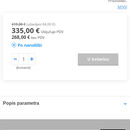
:
Proizvođač
MIVV
419,00 €
(uštedjeti 84,00 €)
335,00 €
Uključuje PDV
268,00 €
bez PDV
Po narudžbi
U košaricu
(komand)
Popis parametra
Scheme
PDF
Proizvođač
MIVV