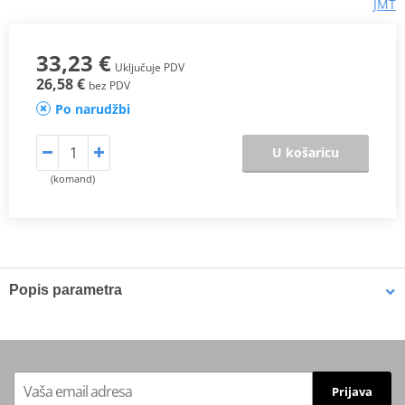
JMT
33,23 €
Uključuje PDV
26,58 €
bez PDV
Po narudžbi
U košaricu
(komand)
Popis parametra
Proizvođač
JMT
43.0 mm (d), 56.0mm (D), 14.0mm
Dimensions
(H)
Prijava