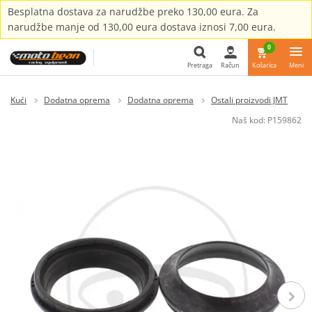
Besplatna dostava za narudžbe preko 130,00 eura. Za
narudžbe manje od 130,00 eura dostava iznosi 7,00 eura.
0
Pretraga
Račun
Košarica
Meni
Pretraga
Kući
Dodatna oprema
Dodatna oprema
Ostali proizvodi JMT
Naš kod:
P159862