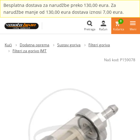
Besplatna dostava za narudžbe preko 130,00 eura. Za
narudžbe manje od 130,00 eura dostava iznosi 7,00 eura.
0
Pretraga
Račun
Košarica
Meni
Pretraga
Kući
Dodatna oprema
Sustav goriva
Filteri goriva
Filteri za gorivo JMT
Naš kod:
P159078