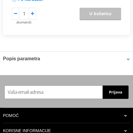
U košaricu
(komand)
Popis parametra
Proizvođač
JMT
Terminal width
6.5 mm
Diameter
25 mm
Prijava
Overall length
91 mm
POMOĆ
KORISNE INFORMACIJE