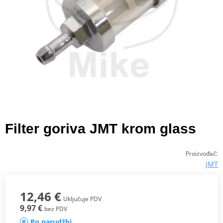
Filter goriva JMT krom glass
:
Proizvođač
JMT
12,46 €
Uključuje PDV
9,97 €
bez PDV
Po narudžbi