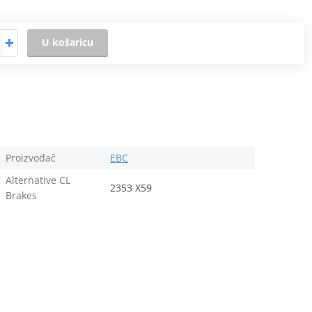
U košaricu
Proizvođač
EBC
Alternative CL
2353 X59
Brakes