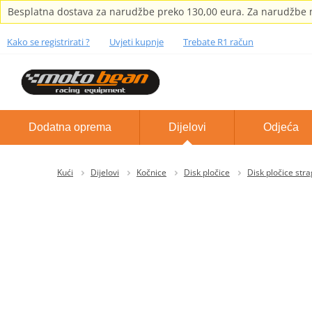
Besplatna dostava za narudžbe preko 130,00 eura. Za narudžbe m
Kako se registrirati ?
Uvjeti kupnje
Trebate R1 račun
Dodatna oprema
Dijelovi
Odjeća
Kući
Dijelovi
Kočnice
Disk pločice
Disk pločice str