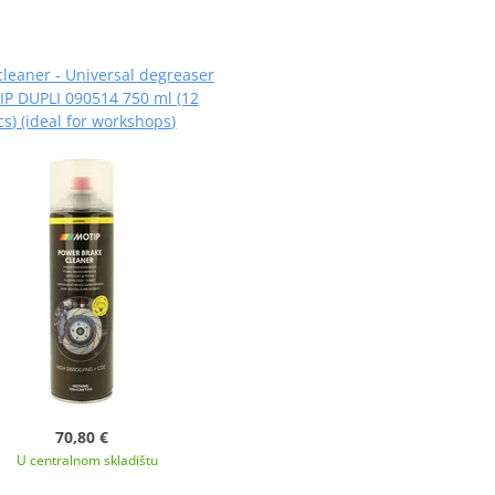
cleaner - Universal degreaser
P DUPLI 090514 750 ml (12
cs) (ideal for workshops)
70,80 €
U centralnom skladištu