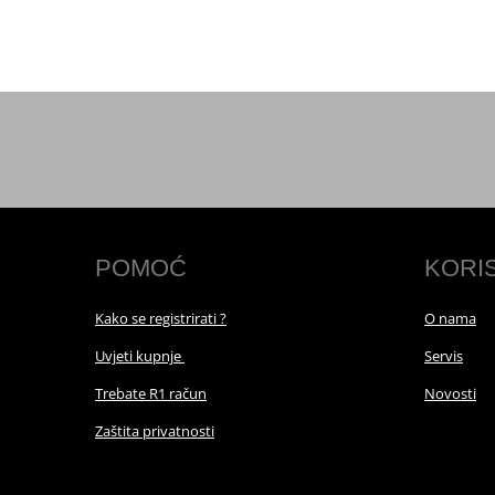
POMOĆ
KORI
Kako se registrirati ?
O nama
Uvjeti kupnje
Servis
Trebate R1 račun
Novosti
Zaštita privatnosti