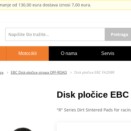
anje od 130,00 eura dostava iznosi 7,00 eura.
Pretraga
Motocikli
O nama
Servis
aga
EBC Disk pločice straga OFF-ROAD
Disk pločice EBC FA208R
Disk pločice EB
"R" Series Dirt Sintered Pads for ra