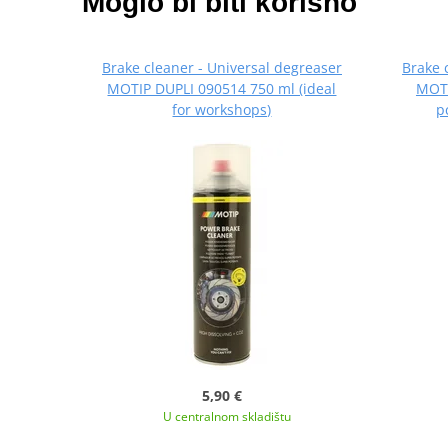
Moglo bi biti korisno
Brake cleaner - Universal degreaser
Brake 
MOTIP DUPLI 090514 750 ml (ideal
MOTI
for workshops)
p
5,90 €
U centralnom skladištu