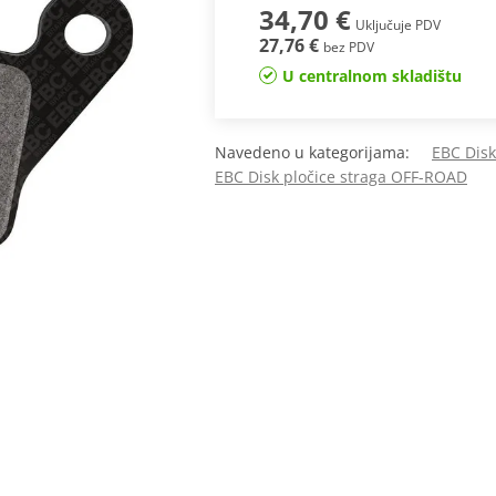
34,70 €
Uključuje PDV
27,76 €
bez PDV
U centralnom skladištu
Navedeno u kategorijama:
EBC Disk
EBC Disk pločice straga OFF-ROAD