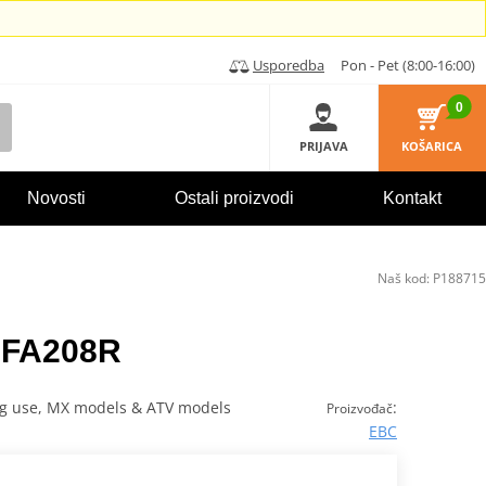
Usporedba
Pon - Pet (8:00-16:00)
0
PRIJAVA
KOŠARICA
Novosti
Ostali proizvodi
Kontakt
Naš kod:
P188715
C FA208R
cing use, MX models & ATV models
:
Proizvođač
EBC