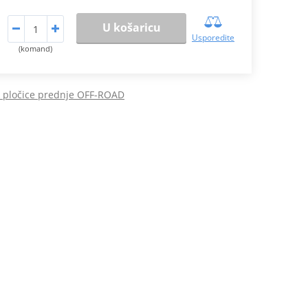
U košaricu
Usporedite
(komand)
 pločice prednje OFF-ROAD