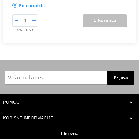
Po narudžbi
U košaricu
(komand)
Prijava
POMOĆ
KORISNE INFORMACIJE
Etrgovina