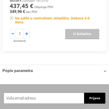
583,00 €
(uštedjeti 145,55 €)
437,45 €
Uključuje PDV
349,96 €
bez PDV
Na zalihi u centralnem skladištu. Dobava 3-5
dana.
U košaricu
(komand)
Popis parametra
Proizvođač
C&L COMPANIES
complete cylinder head assembly
Includes
with C630 bronze valve guides &
Prijava
seats.