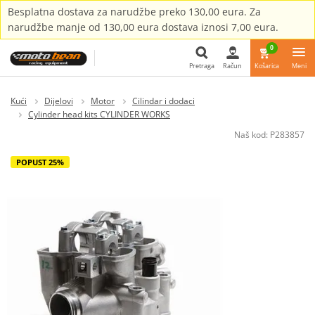
Besplatna dostava za narudžbe preko 130,00 eura. Za
narudžbe manje od 130,00 eura dostava iznosi 7,00 eura.
0
Pretraga
Račun
Košarica
Meni
Pretraga
Kući
Dijelovi
Motor
Cilindar i dodaci
Cylinder head kits CYLINDER WORKS
Naš kod:
P283857
POPUST 25%