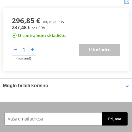
EK
296,85 €
Uključuje PDV
237,48 €
bez PDV
U centralnom skladištu
U košaricu
(komand)
Moglo bi biti korisno
Plate holder A EK for CRT-50AS
Prijava