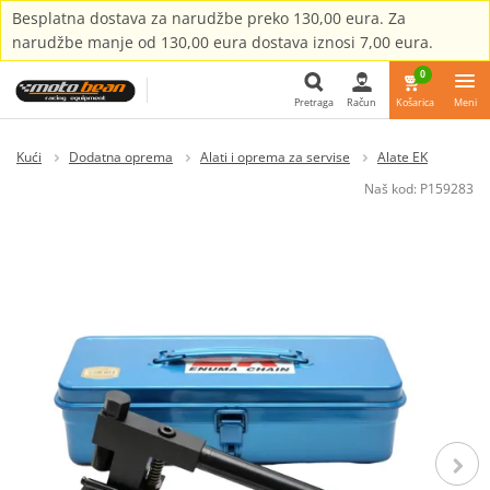
Besplatna dostava za narudžbe preko 130,00 eura. Za
narudžbe manje od 130,00 eura dostava iznosi 7,00 eura.
0
Pretraga
Račun
Košarica
Meni
Pretraga
Kući
Dodatna oprema
Alati i oprema za servise
Alate EK
Naš kod:
P159283