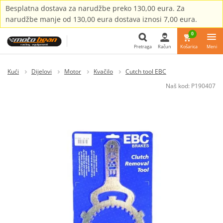
Besplatna dostava za narudžbe preko 130,00 eura. Za
narudžbe manje od 130,00 eura dostava iznosi 7,00 eura.
0
Pretraga
Račun
Košarica
Meni
Pretraga
Kući
Dijelovi
Motor
Kvačilo
Cutch tool EBC
Naš kod:
P190407