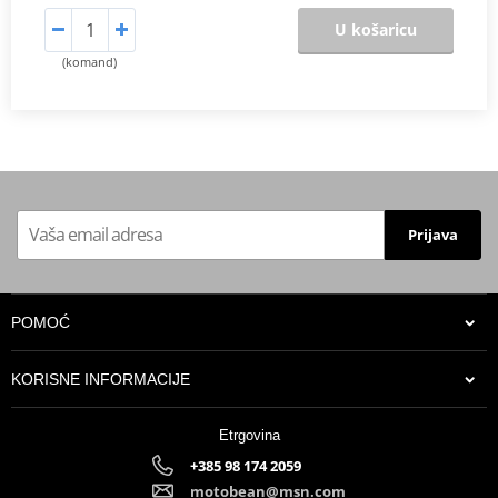
U košaricu
(komand)
Prijava
POMOĆ
KORISNE INFORMACIJE
Etrgovina
+385 98 174 2059
motobean@msn.com