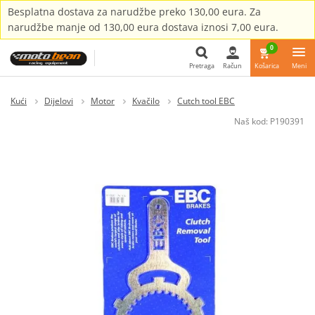
Besplatna dostava za narudžbe preko 130,00 eura. Za
narudžbe manje od 130,00 eura dostava iznosi 7,00 eura.
0
Pretraga
Račun
Košarica
Meni
Pretraga
Kući
Dijelovi
Motor
Kvačilo
Cutch tool EBC
Naš kod:
P190391