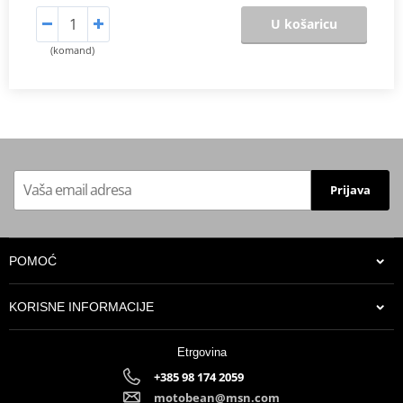
U košaricu
(komand)
Prijava
POMOĆ
KORISNE INFORMACIJE
Etrgovina
+385 98 174 2059
motobean@msn.com