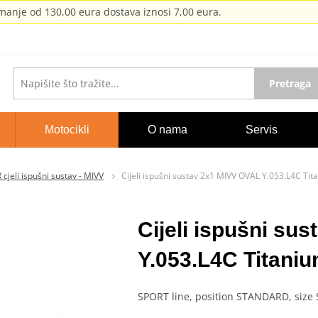
anje od 130,00 eura dostava iznosi 7,00 eura.
Pretraga
Motocikli
O nama
Servis
cjeli ispušni sustav - MIVV
Cijeli ispušni sustav 2x1 MIVV OVAL Y.053.L4C Ti
Cijeli ispušni su
Y.053.L4C Titaniu
SPORT line, position STANDARD, size