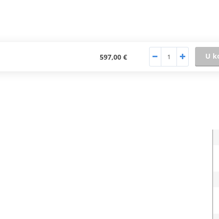
U k
597,00 €