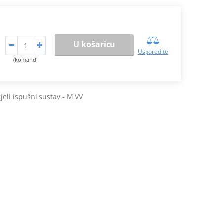
U košaricu
Usporedite
(komand)
eli ispušni sustav - MIVV