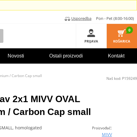
Usporedba
Pon - Pet (8:00-16:00)
0
PRIJAVA
KOŠARICA
Novosti
Ostali proizvodi
Kontakt
tanium / Carbon Cap small
Naš kod:
P159249
stav 2x1 MIVV OVAL
m / Carbon Cap small
 SMALL, homologated
:
Proizvođač
MIVV