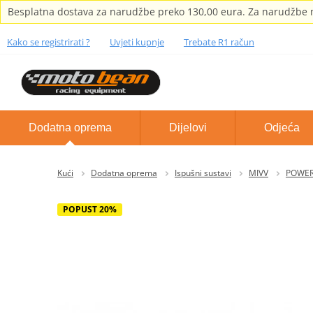
Besplatna dostava za narudžbe preko 130,00 eura. Za narudžbe m
Kako se registrirati ?
Uvjeti kupnje
Trebate R1 račun
Dodatna oprema
Dijelovi
Odjeća
Kući
Dodatna oprema
Ispušni sustavi
MIVV
POWER 
POPUST 20%