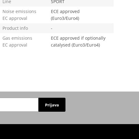
Line
SPORT
Noise emissions
ECE approved
EC approval
(Euro3/Euro4)
Product info
-
Gas emissions
ECE approved if optionally
EC approval
catalysed (Euro3/Euro4)
Prijava