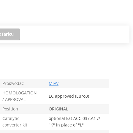
ošaricu
Proizvođač
MIVV
HOMOLOGATION
EC approved (Euro3)
/ APPROVAL
Position
ORIGINAL
Catalytic
optional kat ACC.037.A1 //
converter kit
"K" in place of "L"