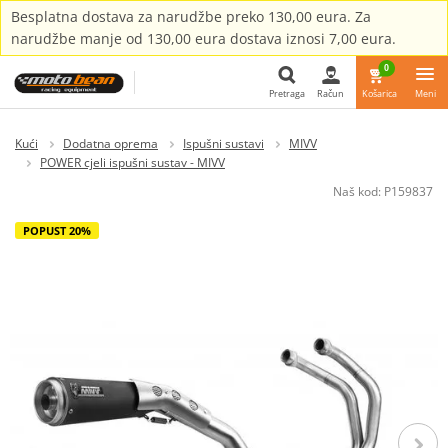
Besplatna dostava za narudžbe preko 130,00 eura. Za
narudžbe manje od 130,00 eura dostava iznosi 7,00 eura.
0
Pretraga
Račun
Košarica
Meni
Pretraga
Kući
Dodatna oprema
Ispušni sustavi
MIVV
POWER cjeli ispušni sustav - MIVV
Naš kod:
P159837
POPUST 20%