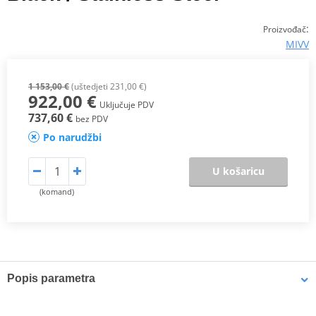
:
Proizvođač
MIVV
1 153,00 €
(uštedjeti 231,00 €)
922,00 €
Uključuje PDV
737,60 €
bez PDV
Po narudžbi
U košaricu
(komand)
Popis parametra
Dynochart
PDF